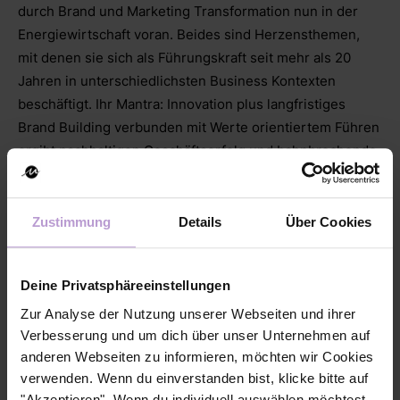
durch Brand und Marketing Transformation nun in der
Energiewirtschaft voran. Beides sind Herzensthemen,
mit denen sie sich als Führungskraft seit mehr als 20
Jahren in unterschiedlichsten Business Kontexten
beschäftigt. Ihr Mantra: Innovation plus langfristiges
Brand Building verbunden mit Werte orientiertem Führen
ergibt nachhaltigen Geschäftserfolg und bahnbrechende
Ergebnisse.
Zustimmung
Details
Über Cookies
Muriel
Mertens,
Deine Privatsphäreeinstellungen
M.Sc.
Zur Analyse der Nutzung unserer Webseiten und ihrer
Psychologin & Expertin für
Verbesserung und um dich über unser Unternehmen auf
Positive Psychologie
anderen Webseiten zu informieren, möchten wir Cookies
verwenden. Wenn du einverstanden bist, klicke bitte auf
Muriel Mertens arbeitet
"Akzeptieren". Wenn du individuell auswählen möchtest,