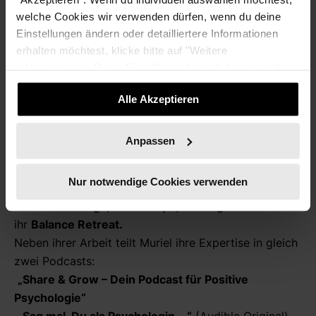
seit über sieben Jahren
welche Cookies wir verwenden dürfen, wenn du deine
selbstständig in Köln als Psychologin mit dem
Einstellungen ändern oder detailliertere Informationen
Schwerpunkt
Positive Psychologie
- der
erhalten möchtest, klicke bitte auf "Weitere
Wissenschaft des gelingenden Lebens. Ihre Mission:
Informationen". Deine Einwilligung kannst du jederzeit
Menschen und Organisationen wirksame Werkzeuge
widerrufen.
an die Hand geben, um
Selbstvertrauen, innere
Alle Akzeptieren
Stärke und nachhaltige Balance
zu entwickeln.
Nach
ihrem Psychologiestudium in Deutschland,
Anpassen
spezialisierte sie sich auf die Positive Psychologie in
Cambridge, England. Heute begleitet
sie sowohl
Nur notwendige Cookies verwenden
Privatpersonen als auch Unternehmen
durch
Coachings, Workshops, Vorträge
und
ihr
Balance Retreat.
Neben ihrer Arbeit teilt Muriel ihre Expertise in gleich
zwei Podcasts:
„Share & Grow – Dein Podcast für Positive
Psychologie“
„Sag mal, Du als Psychologin …“
(Audible Original)