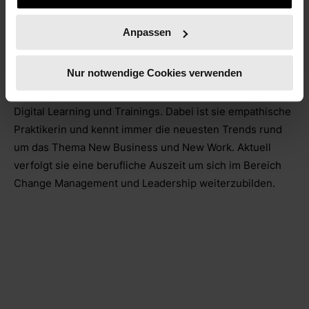
einer Agentur für Learning
& Development und blickt
Anpassen
auf jahrelange Erfahrung
im Bereich Project
Nur notwendige Cookies verwenden
Management und Events zurück. Selbst eine stetig
lernende Person, legt sie auch beruflich ihren Fokus auf
Digital Learning und Trainings. Dabei ist sie empathische
Praktikerin und kennt immer die neuesten Trends rund
um das Thema New Business und New Work. Aktuell
verfolgt sie eine berufliche Auszeit um sich im Bereich
Change Management und Leadership weiterzubilden.