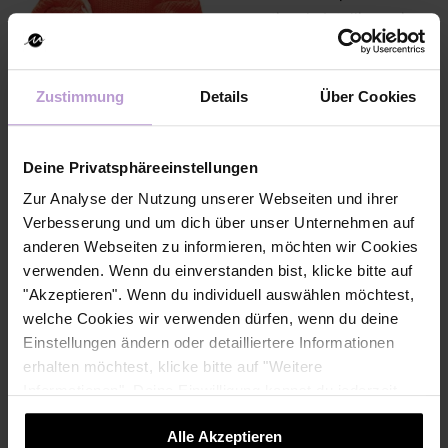
emotionale Intelligenz in
einer Person. Sie hat sich
ein breites Tech- und IT-
Wissen während ihrer unterschiedlichen beruflichen
Zustimmung
Details
Über Cookies
Stationen im Marketing, Vertrieb und Kommunikation
aufgebaut. Inzwischen ist sie Teamlead und Brand
Deine Privatsphäreeinstellungen
Builder in einem IT-Projekthaus. Auch außerhalb des
Zur Analyse der Nutzung unserer Webseiten und ihrer
beruflichen Umfelds widmet sie sich als systemische
Verbesserung und um dich über unser Unternehmen auf
Coachin der Befähigung und Stärkung ihrer Coachees
anderen Webseiten zu informieren, möchten wir Cookies
und engagiert sich für Women in Tech.
verwenden. Wenn du einverstanden bist, klicke bitte auf
"Akzeptieren". Wenn du individuell auswählen möchtest,
welche Cookies wir verwenden dürfen, wenn du deine
Mara
Einstellungen ändern oder detailliertere Informationen
Hürtgen
erhalten möchtest, klicke bitte auf "Weitere
Informationen". Deine Einwilligung kannst du jederzeit
widerrufen.
Mara ist Mit-Gründerin
Alle Akzeptieren