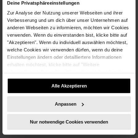
Deine Privatsphäreeinstellungen
Lena Georgi ist
Zur Analyse der Nutzung unserer Webseiten und ihrer
systemischer Business
Verbesserung und um dich über unser Unternehmen auf
Coach für berufstätige
anderen Webseiten zu informieren, möchten wir Cookies
verwenden. Wenn du einverstanden bist, klicke bitte auf
Eltern, die in puncto
"Akzeptieren". Wenn du individuell auswählen möchtest,
Vereinbarkeit von Familie und Beruf, mehr Balance
welche Cookies wir verwenden dürfen, wenn du deine
und Zufriedenheit erlangen möchten.
Einstellungen ändern oder detailliertere Informationen
erhalten möchtest, klicke bitte auf "Weitere
Zudem arbeitet sie parallel als Projektleiterin in der IT bei
Informationen". Deine Einwilligung kannst du jederzeit
einem Medienunternehmen. Sie ist 2-fache Mutter und
widerrufen.
lebt südlich von München.
Alle Akzeptieren
In ihrer Freizeit macht sie gerne Sport, liest Bücher und
ist neugierig auf Menschen und deren Geschichten.
Anpassen
Nur notwendige Cookies verwenden
Über das nushu moms