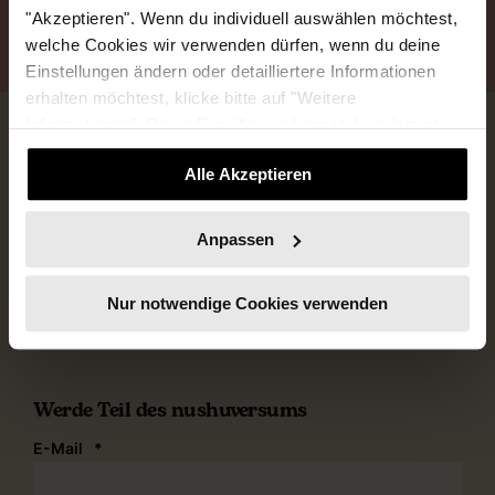
"Akzeptieren". Wenn du individuell auswählen möchtest,
ANMELDEN
ABMELDEN
welche Cookies wir verwenden dürfen, wenn du deine
Einstellungen ändern oder detailliertere Informationen
erhalten möchtest, klicke bitte auf "Weitere
Informationen". Deine Einwilligung kannst du jederzeit
widerrufen.
Alle Akzeptieren
Anpassen
nushu Female Business
Wir sorgen für mehr Weiblichkeit in der Wirtschaft
Nur notwendige Cookies verwenden
Werde Teil des nushuversums
E-Mail
*