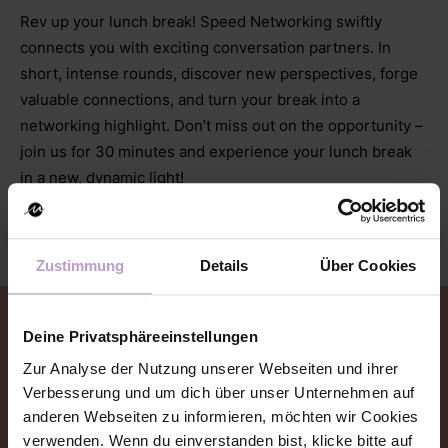
Rev up your lunch break! Speed Networking swiftly
connects you with exciting conversation partners. In
short, intense rounds, discover new perspectives, forge
valuable connections, and turn your break into a
networking highlight. Don’t miss out on the opportunity –
join us for 30 minutes and experience your lunch break
in a new, dynamic light!
Zustimmung
Details
Über Cookies
Event Anmeldung
Deine Privatsphäreeinstellungen
Zur Analyse der Nutzung unserer Webseiten und ihrer
Hier kannst du dich zu dem Event anmelden oder
Verbesserung und um dich über unser Unternehmen auf
abmelden.
anderen Webseiten zu informieren, möchten wir Cookies
verwenden. Wenn du einverstanden bist, klicke bitte auf