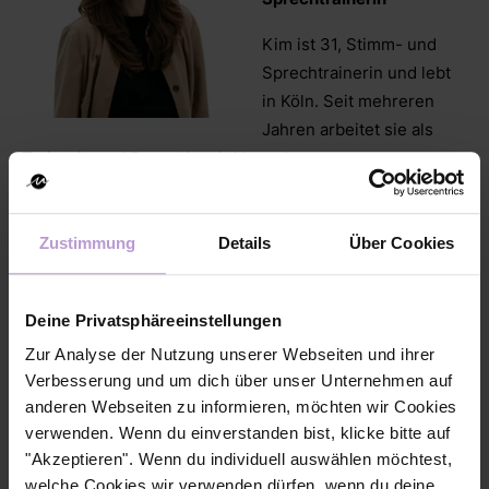
Kim ist 31, Stimm- und
Sprechtrainerin und lebt
in Köln. Seit mehreren
Jahren arbeitet sie als
Trainerin und Dozentin mit Menschen aus
unterschiedlichen Kontexten und Unternehmen an deren
Stimme, Körpersprache, Atmung und Präsenz. Sie schätzt
an ihrer Arbeit die Vielfalt, die Abwechslung und dass
Zustimmung
Details
Über Cookies
kleine Veränderungen viel bewirken können.
Deine Privatsphäreeinstellungen
Kristina
Zur Analyse der Nutzung unserer Webseiten und ihrer
Verbesserung und um dich über unser Unternehmen auf
Weith
anderen Webseiten zu informieren, möchten wir Cookies
Business-Mentorin &
verwenden. Wenn du einverstanden bist, klicke bitte auf
Start-up-Expertin
"Akzeptieren". Wenn du individuell auswählen möchtest,
welche Cookies wir verwenden dürfen, wenn du deine