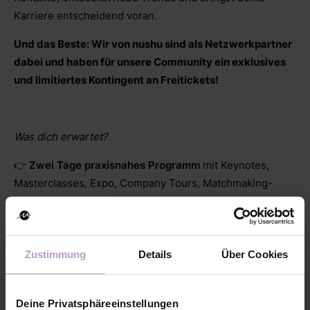
Karriere entscheidend voran.
Und das Beste: Wir von nushu sind als Netzwerkpartner
dabei und haben für unsere Community ein exklusives
und limitiertes Kontingent an Freitickets!
Was dich erwartet?
👉
Zwei Tage praxisnahes Programm
mit Keynotes,
Masterclasses, Expo, Company Tours, Matchmaking-
Sessions, Startup Pitch-Battle und ein AI-Hackathon
👉 Branchen-Insights und inspirierende Vorträge von
Persönlichkeiten wie
Annahita Esmailzadeh, Markus
Zustimmung
Details
Über Cookies
Lanz, Tarek Müller, Kathrin Hamm
und vielen mehr!
👉 Einzigartige
Networking-Möglichkeiten
und echte
Deine Privatsphäreeinstellungen