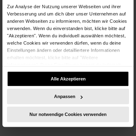
Zugänge für deine Karriere
Zur Analyse der Nutzung unserer Webseiten und ihrer
Verbesserung und um dich über unser Unternehmen auf
anderen Webseiten zu informieren, möchten wir Cookies
Du willst dir eines unserer Freitickets sichern?
verwenden. Wenn du einverstanden bist, klicke bitte auf
💥
Dann sei schnell und melde dich hier an
– den Code
"Akzeptieren". Wenn du individuell auswählen möchtest,
für dein Freiticket schicken wir dir im Nachgang direkt zu.
welche Cookies wir verwenden dürfen, wenn du deine
First come, first serve.
Einstellungen ändern oder detailliertere Informationen
erhalten möchtest, klicke bitte auf "Weitere
Informationen". Deine Einwilligung kannst du jederzeit
widerrufen.
Alle Akzeptieren
Anpassen
Nur notwendige Cookies verwenden