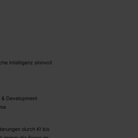
he Intelligenz sinnvoll
ng & Development
ema
derungen durch KI bis
t immer die Frage im