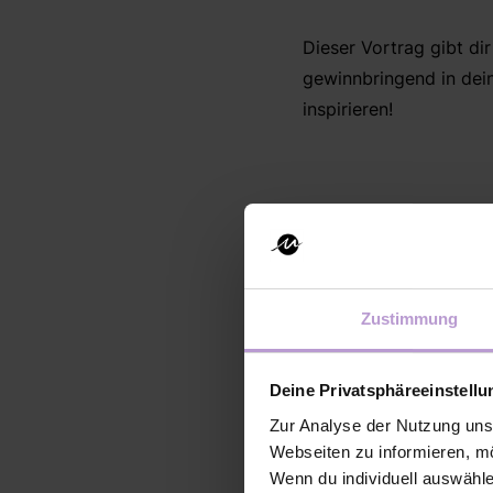
Dieser Vortrag gibt di
gewinnbringend in dein
inspirieren!
Unsere 
Zustimmung
Deine Privatsphäreeinstell
Zur Analyse der Nutzung uns
Webseiten zu informieren, mö
Wenn du individuell auswähl