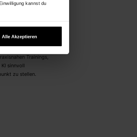
 Einwilligung kannst du
nt scheitern
nzial – besonders in
nötigen Expertise, um
Alle Akzeptieren
r Mission,
raxisnahen Trainings,
KI sinnvoll
unkt zu stellen.