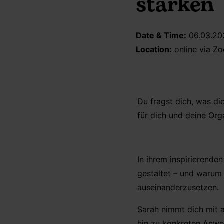
stärken
Date & Time:
06.03.202
Location:
online via Z
Du fragst dich, was di
für dich und deine Org
In ihrem inspirierende
gestaltet – und warum 
auseinanderzusetzen.
Sarah nimmt dich mit a
hin zu konkreten Anwe