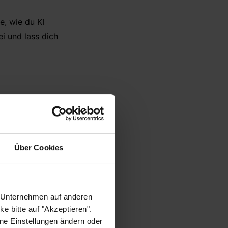
e, wie du KI
i und lass dich
Über Cookies
s Ownerin und Expertin
tegration von KI in
odelle im
r Unternehmen auf anderen
häftsmodelle und
e bitte auf "Akzeptieren".
ne Einstellungen ändern oder