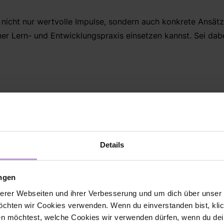
r nicht nur wertvolle Impulse, sondern auch konkrete Ansätz
er Lern- und Entwicklungspraxis einsetzen kannst. Sei dabe
Gastspeakerin:
Sarah Rojewski
Details
10 Jahre lang gestaltete Sarah Rojewski als Busines
für Conversational AI innovative Strategien für die In
ungen
Unternehmen. Sie setzte erfolgreich Generative-AI-M
erer Webseiten und ihrer Verbesserung und um dich über unse
Kundenservice ein und erschloss dadurch neue Gesc
chten wir Cookies verwenden. Wenn du einverstanden bist, klick
Anwendungsfelder.
en möchtest, welche Cookies wir verwenden dürfen, wenn du dei