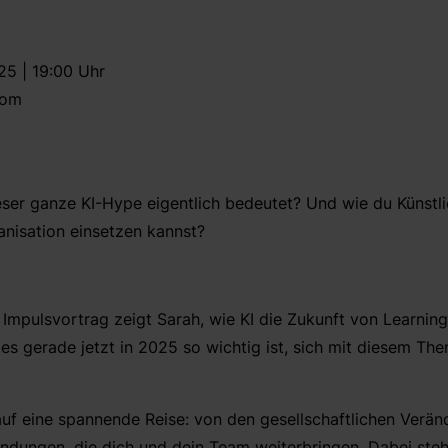
5 | 19:00 Uhr
oom
eser ganze KI-Hype eigentlich bedeutet? Und wie du Künstlic
anisation einsetzen kannst?
n Impulsvortrag zeigt Sarah, wie KI die Zukunft von Learni
es gerade jetzt in 2025 so wichtig ist, sich mit diesem Th
uf eine spannende Reise: von den gesellschaftlichen Verän
ndungen, die dich und dein Team weiterbringen. Dabei steh