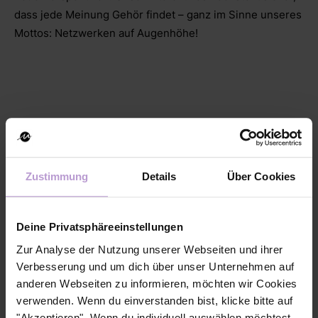
dass jede Meinung Gehör findet – ganz im Sinne unseres
Mottos: Netzwerken auf Augenhöhe!
Sichere dir einen der exklusiven Plätze für das nushu
dinner bei L’Osteria. Aber sei fair und realistisch – melde
Zustimmung
Details
Über Cookies
dich nur an, wenn du auch ganz sicher kommen kannst!
Die Plätze sind heiß begehrt. Also sei dabei und genieße
Deine Privatsphäreeinstellungen
dein dinner in illustrer Runde!
Zur Analyse der Nutzung unserer Webseiten und ihrer
In Kooperation mit:
Verbesserung und um dich über unser Unternehmen auf
anderen Webseiten zu informieren, möchten wir Cookies
verwenden. Wenn du einverstanden bist, klicke bitte auf
"Akzeptieren". Wenn du individuell auswählen möchtest,