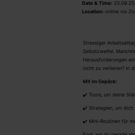
Date & Time:
25.08.25,
Location:
online via Z
Stressiger Arbeitsallt
Selbstzweifel. Manchma
Herausforderungen wir 
nicht zu verlieren? In
Mit im Gepäck:
✔️ Tools, um deine Stä
✔️ Strategien, um dich
✔️ Mini-Routinen für me
Egal, wo du gerade steh