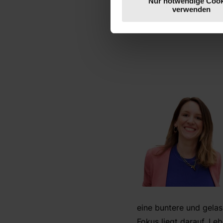
Bedürfnissen, Werten u
Nur notwendige Cook
verwenden
aus den verschiedenen
einzigartiges Individuu
eine buntere und gelas
Fokus liegt darauf, Le