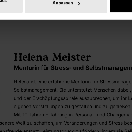
nd Zielen bilden dafür die Basis. In ihrer Arbeit kombinier
ies
Anpassen
 Bereichen und entwickelt so ganzheitliche Konzepte, die 
m in den Mittelpunkt stellen.
Helena Meister
Mentorin für Stress- und Selbstmanage
Helena ist eine erfahrene Mentorin für Stressmanage
Selbstmanagement. Sie unterstützt Menschen dabei, 
und der Erschöpfungsspirale auszubrechen, um ihr L
eigenen Vorstellungen zu gestalten und zu genießen
Mit 10 Jahren Erfahrung in Personal- und Changemana
senere Welt zu schaffen, um Veränderungen und Stress bess
bensfreude anstatt Leistungsdruck zu fördern, indem sie Se