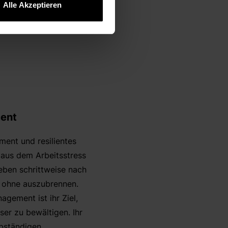
t sie deswegen Elemente
Alle Akzeptieren
den Menschen als
ment
ment und resilientes
aus dem Arbeitsstress
eben schrittweise nach
, ohne auszubrennen.
gement ist ihr Ziel,
er zu bewältigen. Ihr
lbständigen,