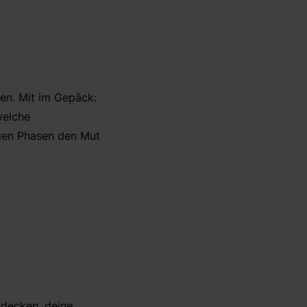
gen. Mit im Gepäck:
welche
igen Phasen den Mut
ntdecken, deine