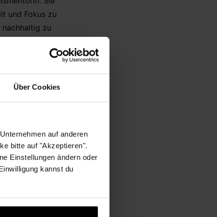
tsmentorin. Sie
eit und Fokus zu
 nachhaltig zu
Mission ist es,
s Leben zu führen.
Über Cookies
 Coaching) als auch
s und im Bereich des
line-Programms, der
r Unternehmen auf anderen
h körperlich unwohl,
e bitte auf "Akzeptieren".
 Körper und Geist von
ne Einstellungen ändern oder
en, sowie rundum
 Einwilligung kannst du
persönliches Wachstum
dheit möglich. Eine
bens an den eigenen