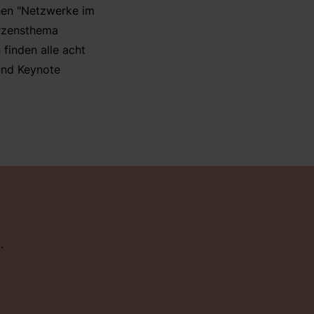
hen "Netzwerke im
erzensthema
finden alle acht
 und Keynote
.