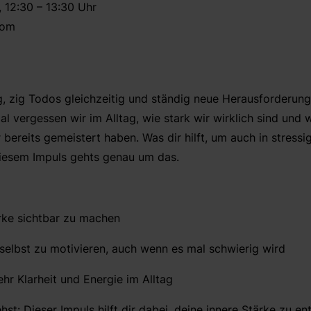
 12:30 – 13:30 Uhr
oom
ag, zig Todos gleichzeitig und ständig neue Herausforderun
l vergessen wir im Alltag, wie stark wir wirklich sind und 
bereits gemeistert haben. Was dir hilft, um auch in stress
 diesem Impuls gehts genau um das.
rke sichtbar zu machen
 selbst zu motivieren, auch wenn es mal schwierig wird
hr Klarheit und Energie im Alltag
st: Dieser Impuls hilft dir dabei, deine innere Stärke zu e