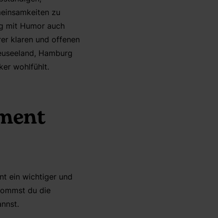
meinsamkeiten zu
tig mit Humor auch
er klaren und offenen
 Neuseeland, Hamburg
er wohlfühlt.
rment
t ein wichtiger und
ekommst du die
annst.