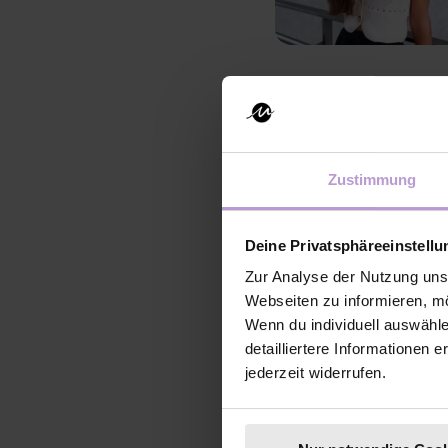
erreichen – stets im Ei
Menschen dabei zu unte
Dafür brennt sie und d
Zustimmung
Tabea arbeitet sowohl 
mit Unternehmen in Fo
Deine Privatsphäreeinstell
betrieblichen Gesundhe
Zur Analyse der Nutzung uns
Detox Academy. Dieses
Webseiten zu informieren, mö
ständig erschöpft oder
Wenn du individuell auswähl
innen heraus zu revita
detailliertere Informationen 
gesund und wohl fühle
jederzeit widerrufen.
und (beruflichen) Erfo
gesunde Ernährung, r