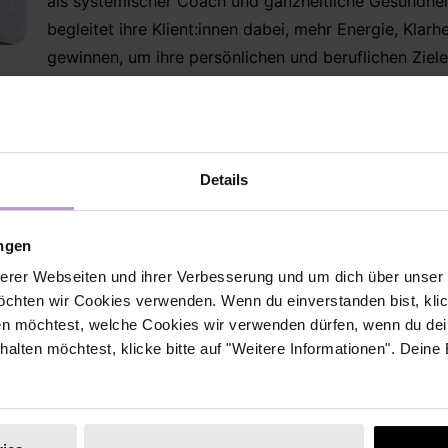
als systemischer Coach und ganzheitliche Gesundhei
begleitet ihre Klient:innen dabei, mehr Energie, Klarh
gewinnen, um ihre persönlichen und beruflichen Ziele
nklang mit ihrer körperlichen und mentalen Gesundheit. Ihre 
rstützen, ein langes, gesundes, erfülltes und erfolgreiche
afür steht sie morgens auf.
Details
mit Einzelpersonen an individuellen Fragestellungen (im 1:1
rm von Mitarbeitenden Caochings, inspirierenden Workshop
ungen
itsmanagements z.B. mithilfe ihres eigens entwickeltes On
erer Webseiten und ihrer Verbesserung und um dich über unse
 Programm richtet sich insbesondere an Menschen, die sic
chten wir Cookies verwenden. Wenn du einverstanden bist, klick
 geistig ausgelaugt fühlen. Ziel der Detox Academy ist es,
en möchtest, welche Cookies wir verwenden dürfen, wenn du dei
lisieren, damit die Teilnehmenden sich wieder energiegelad
erhalten möchtest, klicke bitte auf "Weitere Informationen". Deine
n. Denn nach Tabeas Überzeugung ist mentale Stärke für 
lg nur auf der Grundlage physischer und psychischer Gesun
egelmäßige Bewegung und die bewusste Ausrichtung des Le