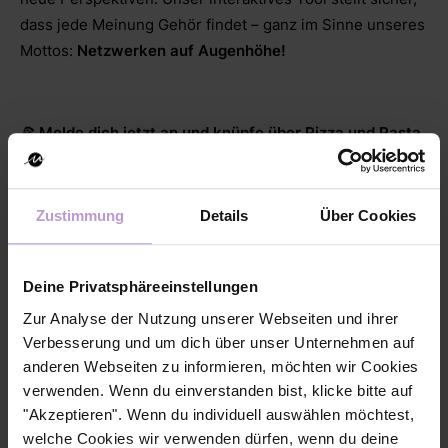
dass jede Meinung Gehör findet – ganz im Sinne unseres
Mottos:
Netzwerken auf Augenhöhe!
🍕 Melde dich jetzt an und knüpfe über Pizza und Pasta
wertvolle Kontakte!
Zustimmung
Details
Über Cookies
Deine Privatsphäreeinstellungen
In Kooperation mit
Zur Analyse der Nutzung unserer Webseiten und ihrer
Verbesserung und um dich über unser Unternehmen auf
anderen Webseiten zu informieren, möchten wir Cookies
verwenden. Wenn du einverstanden bist, klicke bitte auf
"Akzeptieren". Wenn du individuell auswählen möchtest,
welche Cookies wir verwenden dürfen, wenn du deine