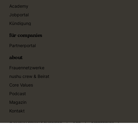
Academy
Jobportal
Kündigung
für companies
Partnerportal
about
Frauennetzwerke
nushu crew & Beirat
Core Values
Podcast
Magazin
Kontakt
© NUSHU FEMALE BUSINESS
AGB
IMPRESSUM
DATENSCHUTZERKLÄRUNG