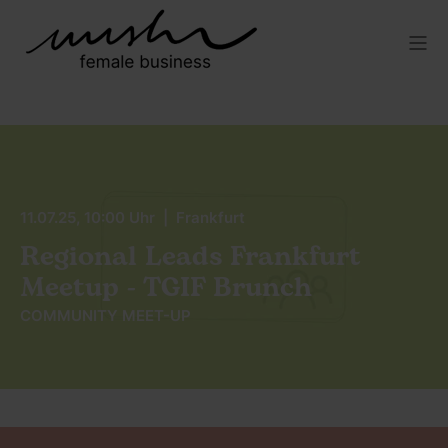
11.07.25, 10:00 Uhr | Frankfurt
Regional Leads Frankfurt
Meetup - TGIF Brunch
COMMUNITY MEET-UP