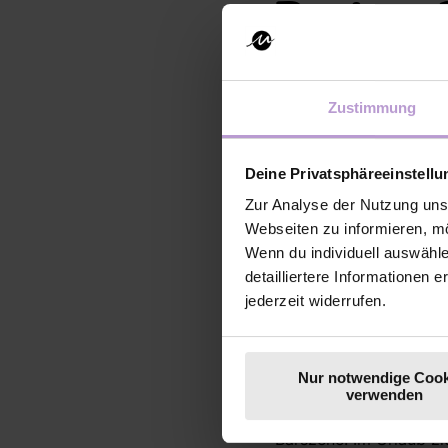
Regiona
Zustimmung
Deine Privatsphäreeinstell
Zur Analyse der Nutzung uns
Webseiten zu informieren, mö
Wenn du individuell auswähl
detailliertere Informationen 
jederzeit widerrufen.
Nur notwendige Cook
verwenden
Privat bin ich ein ech
Barszene. Im Urlaub z