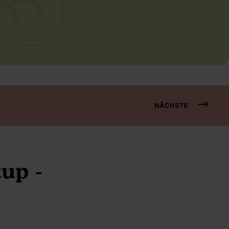
NÄCHSTE
up -