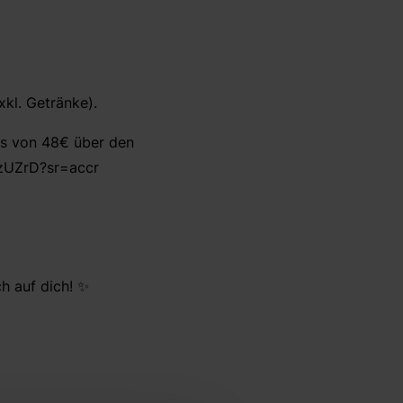
kl. Getränke).
es von 48€ über den
qzUZrD?sr=accr
h auf dich! ✨