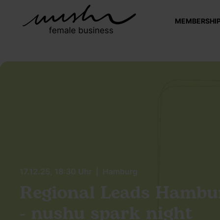
MEMBERSHI
17.12.25, 18:30 Uhr | Hamburg
Regional Leads Hambu
- nushu spark night