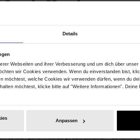
l Leads Hamburg:
Details
Eva-Maria Schmeil
Regional Lead Hamburg
ungen
erer Webseiten und ihrer Verbesserung und um dich über unse
Ich bin Eva, 36 Jahre alt, komme aus München und le
chten wir Cookies verwenden. Wenn du einverstanden bist, klick
schönen Hamburg.
en möchtest, welche Cookies wir verwenden dürfen, wenn du dei
erhalten möchtest, klicke bitte auf "Weitere Informationen". Deine
Neben meiner Tätigkeit als Teamlead im Marketing b
Jahre lang das interne Diversity-Netzwerk PLAN F gel
ich seit 2018 – für mich das beste branchen- und po
Netzwerk im DACH-Raum.
ies
Anpassen
ter Foodie, koche leidenschaftlich und genieße Hamburgs vie
ieht es mich gerne in die Berge zum Skifahren – da komme