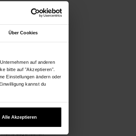
Über Cookies
r Unternehmen auf anderen
be seit 16 Jahren im
e bitte auf "Akzeptieren".
ne Einstellungen ändern oder
 Einwilligung kannst du
ei OTTO habe ich vier
eitet. Bei nushu bin
sitionsübergreifende
Alle Akzeptieren
lfältige Gastro- und
n meine bayerischen