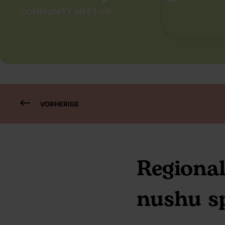
COMMUNITY MEET-UP
VORHERIGE
Regiona
nushu s