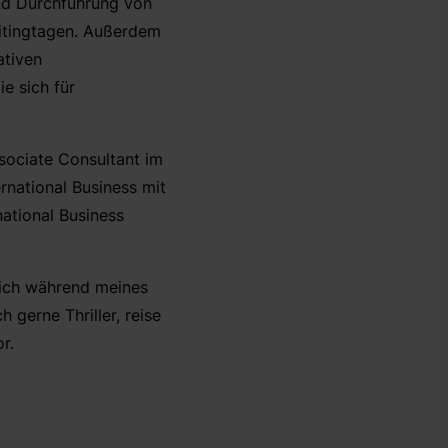
nd Durchführung von
uitingtagen. Außerdem
ativen
 sich für
sociate Consultant im
rnational Business mit
tional Business
 ich während meines
h gerne Thriller, reise
r.