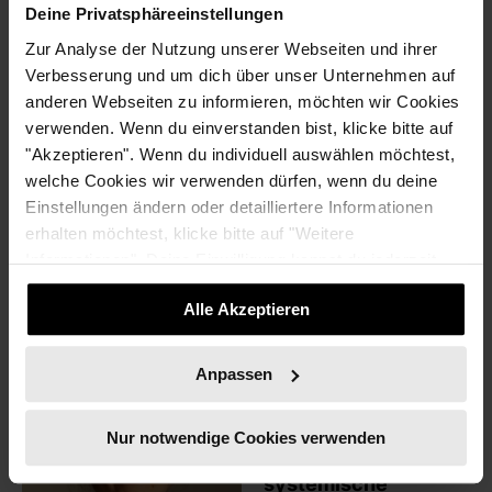
sie selbstständig als Beraterin tätig und unterstützt
Deine Privatsphäreeinstellungen
Gründer und Unternehmen dabei, Klarheit, Struktur und
Zur Analyse der Nutzung unserer Webseiten und ihrer
eine belastbare Strategie für ihre Projekte und ihr
Verbesserung und um dich über unser Unternehmen auf
Business zu entwickeln.
anderen Webseiten zu informieren, möchten wir Cookies
verwenden. Wenn du einverstanden bist, klicke bitte auf
Schon früh war ihr bewusst, dass fundierte Planung
"Akzeptieren". Wenn du individuell auswählen möchtest,
einer der wichtigsten Schlüssel für ein erfolgreiches
welche Cookies wir verwenden dürfen, wenn du deine
Business ist – eines, das nicht ausbrennt, sondern
Einstellungen ändern oder detailliertere Informationen
effektiv, zielgerichtet und wirtschaftlich stabil arbeitet. In
erhalten möchtest, klicke bitte auf "Weitere
ihrer Arbeit verbindet sie strategisches Denken mit
Informationen". Deine Einwilligung kannst du jederzeit
strukturierten Planungsprozessen, die sofort im Alltag
widerrufen.
anwendbar sind.
Alle Akzeptieren
Anpassen
Annelie
Horstkamp
Nur notwendige Cookies verwenden
Ergotherapeutin und
systemische