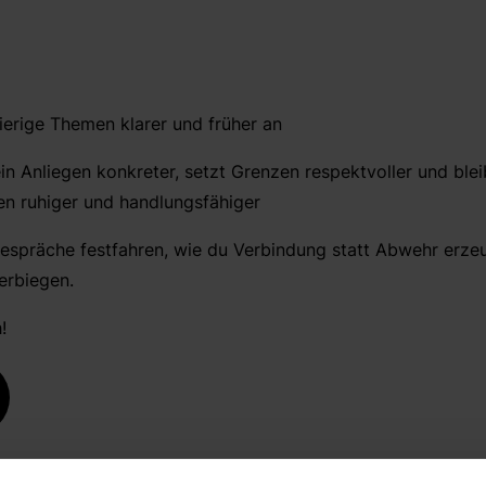
ierige Themen klarer und früher an
in Anliegen konkreter, setzt Grenzen respektvoller und blei
en ruhiger und handlungsfähiger
espräche festfahren, wie du Verbindung statt Abwehr erzeu
erbiegen.
!