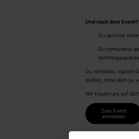
Und nach dem Event?
Du sprichst schw
Du formulierst de
Konfliktgespräch
Du verstehst, warum G
bleibst, ohne dich zu v
Wir freuen uns auf dich