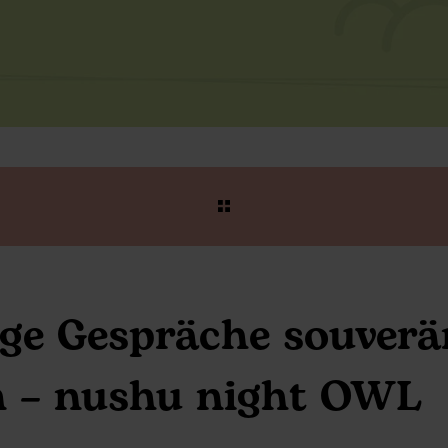
ige Gespräche souverä
n – nushu night OWL