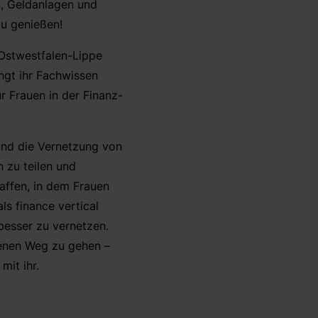
n, Geldanlagen und
zu genießen!
 Ostwestfalen-Lippe
ngt ihr Fachwissen
ür Frauen in der Finanz-
 und die Vernetzung von
n zu teilen und
haffen, in dem Frauen
ls finance vertical
besser zu vernetzen.
genen Weg zu gehen –
mit ihr.