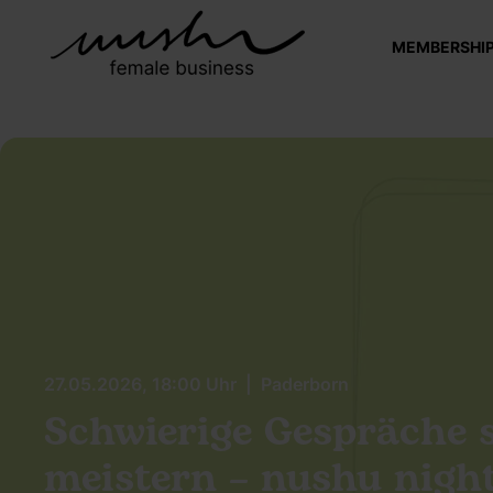
MEMBERSHI
27.05.2026, 18:00 Uhr | Paderborn
Schwierige Gespräche 
meistern – nushu nig