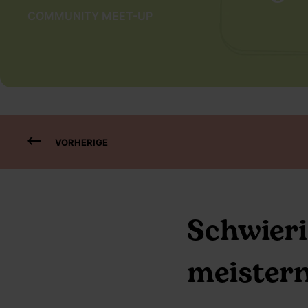
COMMUNITY MEET-UP
VORHERIGE
Schwier
meister