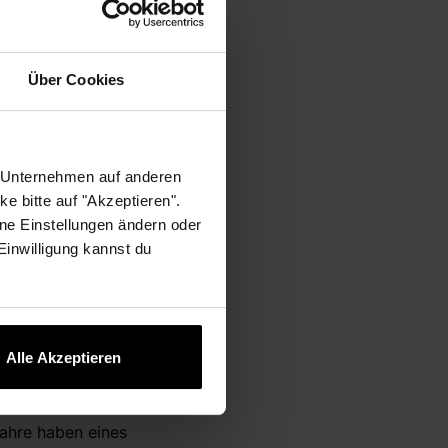
Über Cookies
r Unternehmen auf anderen
e bitte auf "Akzeptieren".
ne Einstellungen ändern oder
merische Laufbahn
 Einwilligung kannst du
tes mit einem
n auf zwei Filialen
Alle Akzeptieren
larer Haltung und
Umkreis. Im April
ahre haben eines