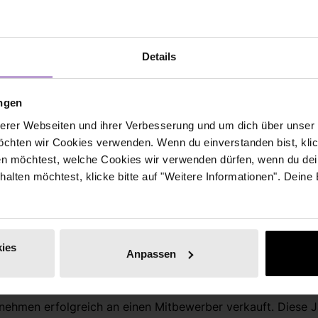
Speakerinnen
Details
Sabine Krix
ungen
erer Webseiten und ihrer Verbesserung und um dich über unse
Kommunikationstrainerin
chten wir Cookies verwenden. Wenn du einverstanden bist, klick
en möchtest, welche Cookies wir verwenden dürfen, wenn du dei
Sabine Krix ist seit 2016 selbständig. Ihre unterneh
erhalten möchtest, klicke bitte auf "Weitere Informationen". Deine
begann mit der Übernahme eines Hausgerätegeschäf
Mitarbeiter.
Innerhalb der ersten vier Jahre wuchs das Unternehme
ies
Anpassen
. In einem Umfeld von fünf Marktbegleitern entstand mit k
ientierung KRIX HAUSGERÄTE als einer der Marktführer im 
ehmen erfolgreich an einen Mitbewerber verkauft. Diese J