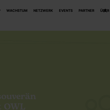
P
WACHSTUM
NETZWERK
EVENTS
PARTNER
ÜBER
souverän
ht OWL