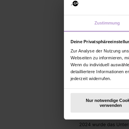
Unsere 
Zustimmung
Deine Privatsphäreeinstell
Zur Analyse der Nutzung uns
Webseiten zu informieren, mö
Wenn du individuell auswähl
detailliertere Informationen 
jederzeit widerrufen.
Nur notwendige Cook
verwenden
und zehn Mitarbeitende
konsequenter Kundenor
2024 wurde das Untern