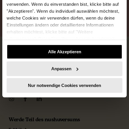
abmelden.
verwenden. Wenn du einverstanden bist, klicke bitte auf
"Akzeptieren". Wenn du individuell auswählen möchtest,
welche Cookies wir verwenden dürfen, wenn du deine
ANMELDEN
ABMELDEN
Einstellungen ändern oder detailliertere Informationen
erhalten möchtest, klicke bitte auf "Weitere
Informationen". Deine Einwilligung kannst du jederzeit
widerrufen.
Alle Akzeptieren
Anpassen
nushu Female Business
Nur notwendige Cookies verwenden
Wir sorgen für mehr Weiblichkeit in der Wirtschaft
Werde Teil des nushuversums