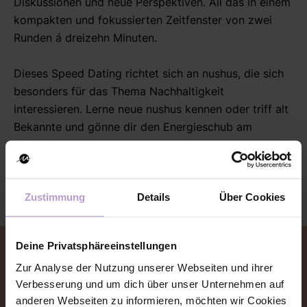
Diskussionen und neue Perspektiven. All das in einem
kompakten und fokussierten Zeitfenster von zwei
Runden á dreizehn Minuten.
Dieses Speed Dating
richtet sich an nushus, die sich
besonders für das Thema Nachhaltigkeit
interessieren. L
erne neue nushus kennen oder triff alt
Bekannte und gönne dir den Energieschub am
Nachmittag.
Zustimmung
Details
Über Cookies
Deine Privatsphäreeinstellungen
Event Anmeldung
Zur Analyse der Nutzung unserer Webseiten und ihrer
Verbesserung und um dich über unser Unternehmen auf
Hier kannst du dich zu dem Event anmelden oder
anderen Webseiten zu informieren, möchten wir Cookies