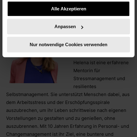
widerrufen.
Alle Akzeptieren
Helena
Anpassen
Meister
Mentorin für Stress- und
Nur notwendige Cookies verwenden
Selbstmanagement
Helena ist eine erfahrene
Mentorin für
Stressmanagement und
resilientes
Selbstmanagement. Sie unterstützt Menschen dabei, aus
dem Arbeitsstress und der Erschöpfungsspirale
auszubrechen, um ihr Leben schrittweise nach eigenen
Vorstellungen zu gestalten und zu genießen, ohne
auszubrennen. Mit 10 Jahren Erfahrung in Personal- und
Changemanagement ist ihr Ziel, eine buntere und