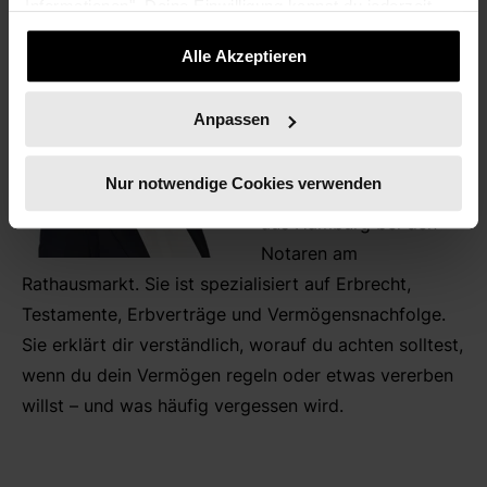
Informationen". Deine Einwilligung kannst du jederzeit
widerrufen.
Sarah Nietner
Alle Akzeptieren
nushu Gastspeakerin
Anpassen
Wir haben eine nushu als
Expertin für Euch dabei
Nur notwendige Cookies verwenden
- Sarah Nietner, Notarin
aus Hamburg bei den
Notaren am
Rathausmarkt. Sie ist spezialisiert auf Erbrecht,
Testamente, Erbverträge und Vermögensnachfolge.
Sie erklärt dir verständlich, worauf du achten solltest,
wenn du dein Vermögen regeln oder etwas vererben
willst – und was häufig vergessen wird.