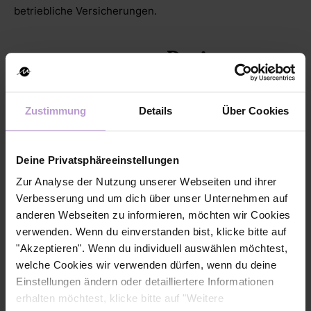
betriebliche Versicherungen.
Daria
Lewandowska
Senior Designerin
Zustimmung
Details
Über Cookies
Als passionierte UX
Designerin erstellt Daria
Deine Privatsphäreeinstellungen
menschenzentrierte
Designlösungen und
Zur Analyse der Nutzung unserer Webseiten und ihrer
konzipiert Usabilty-Tests.
Verbesserung und um dich über unser Unternehmen auf
anderen Webseiten zu informieren, möchten wir Cookies
verwenden. Wenn du einverstanden bist, klicke bitte auf
Daria ist eine zertifizierte Coachin für feministische
"Akzeptieren". Wenn du individuell auswählen möchtest,
Finanzen und begleitet Frauen bei ihren individuellen
welche Cookies wir verwenden dürfen, wenn du deine
Finanzentscheidungen. Ihr größter Ansporn sind ihre
Einstellungen ändern oder detailliertere Informationen
zwei wundervollen Töchter.
erhalten möchtest, klicke bitte auf "Weitere