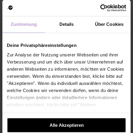
Fandel
scale up
Coach
Zustimmung
Details
Über Cookies
Jean-Marc Fandel
ist
Partner und scale up
Coach mit tiefgreifender
Deine Privatsphäreeinstellungen
Erfahrung als
Zur Analyse der Nutzung unserer Webseiten und ihrer
Unternehmer und
Verbesserung und um dich über unser Unternehmen auf
Führungskraft. Er hat Teams auf internationaler Ebene
anderen Webseiten zu informieren, möchten wir Cookies
geführt und außergewöhnliche
verwenden. Wenn du einverstanden bist, klicke bitte auf
Geschäftstransformationen realisiert. Bekannt für seinen
"Akzeptieren". Wenn du individuell auswählen möchtest,
methodischen Entscheidungsprozess und seine
welche Cookies wir verwenden dürfen, wenn du deine
Fähigkeit, unterschiedliche Interessengruppen in
Einstellungen ändern oder detailliertere Informationen
komplexen Governance-Situationen
erhalten möchtest, klicke bitte auf "Weitere
zusammenzubringen, unterstützt er Unternehmen dabei,
Informationen". Deine Einwilligung kannst du jederzeit
eine Hochleistungskultur zu etablieren, klare Strategien
widerrufen.
Alle Akzeptieren
zu formulieren und robuste Prozesse aufzubauen – alles