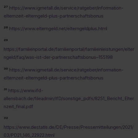
²⁷
https://www.igmetall.de/service/ratgeber/information-
elternzeit-elterngeld-plus-partnerschaftsbonus
²⁸
https://www.elterngeld.net/elterngeldplus.html
²⁹
https://familienportal.de/familienportal/familienleistungen/elter
ngeld/faq/was-ist-der-partnerschaftsbonus–155198
³⁰
https://www.igmetall.de/service/ratgeber/information-
elternzeit-elterngeld-plus-partnerschaftsbonus
³¹
https://www.ifd-
allensbach.de/fileadmin/IfD/sonstige_pdfs/8251_Bericht_Elter
nzeit_final.pdf
³²
https://www.destatis.de/DE/Presse/Pressemitteilungen/2021/
03/PD21_146_22922.html