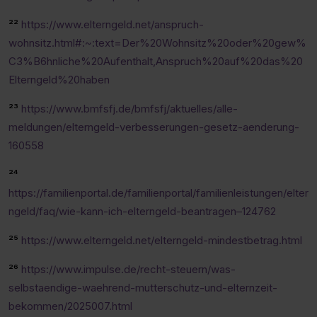
²²
https://www.elterngeld.net/anspruch-
wohnsitz.html#:~:text=Der%20Wohnsitz%20oder%20gew%
C3%B6hnliche%20Aufenthalt,Anspruch%20auf%20das%20
Elterngeld%20haben
²³
https://www.bmfsfj.de/bmfsfj/aktuelles/alle-
meldungen/elterngeld-verbesserungen-gesetz-aenderung-
160558
²⁴
https://familienportal.de/familienportal/familienleistungen/elter
ngeld/faq/wie-kann-ich-elterngeld-beantragen–124762
²⁵
https://www.elterngeld.net/elterngeld-mindestbetrag.html
²⁶
https://www.impulse.de/recht-steuern/was-
selbstaendige-waehrend-mutterschutz-und-elternzeit-
bekommen/2025007.html