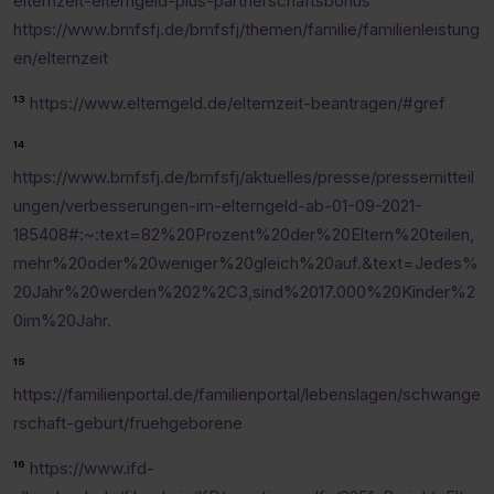
elternzeit-elterngeld-plus-partnerschaftsbonus
https://www.bmfsfj.de/bmfsfj/themen/familie/familienleistung
en/elternzeit
¹³
https://www.elterngeld.de/elternzeit-beantragen/#gref
¹⁴
https://www.bmfsfj.de/bmfsfj/aktuelles/presse/pressemitteil
ungen/verbesserungen-im-elterngeld-ab-01-09-2021-
185408#:~:text=82%20Prozent%20der%20Eltern%20teilen,
mehr%20oder%20weniger%20gleich%20auf.&text=Jedes%
20Jahr%20werden%202%2C3,sind%2017.000%20Kinder%2
0im%20Jahr.
¹⁵
https://familienportal.de/familienportal/lebenslagen/schwange
rschaft-geburt/fruehgeborene
¹⁶
https://www.ifd-