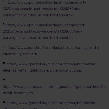
⁷
https://www.bpb.de/nachschlagen/datenreport-
2021/arbeitsmarkt-und-verdienste/329863/der-
paradigmenwechsel-in-der-familienpolitik
⁸
https://www.bpb.de/nachschlagen/datenreport-
2021/arbeitsmarkt-und-verdienste/329863/der-
paradigmenwechsel-in-der-familienpolitik
⁹
https://www.menshealth.de/dad/job-care/so-klappt-die-
elternzeit-garantiert/
¹⁰
https://www.igmetall.de/service/ratgeber/information-
elternzeit-elterngeld-plus-partnerschaftsbonus
¹¹
https://www.pampers.de/schwangerschaft/geburt/artikel/elte
rnzeit-beantragen
¹²
https://www.igmetall.de/service/ratgeber/information-