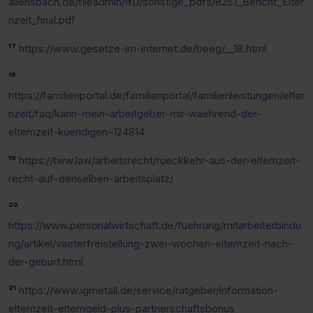
allensbach.de/fileadmin/IfD/sonstige_pdfs/8251_Bericht_Elter
nzeit_final.pdf
¹⁷
https://www.gesetze-im-internet.de/beeg/__18.html
¹⁸
https://familienportal.de/familienportal/familienleistungen/elter
nzeit/faq/kann-mein-arbeitgeber-mir-waehrend-der-
elternzeit-kuendigen–124814
¹⁹
https://tww.law/arbeitsrecht/rueckkehr-aus-der-elternzeit-
recht-auf-denselben-arbeitsplatz/
²⁰
https://www.personalwirtschaft.de/fuehrung/mitarbeiterbindu
ng/artikel/vaeterfreistellung-zwei-wochen-elternzeit-nach-
der-geburt.html
²¹
https://www.igmetall.de/service/ratgeber/information-
elternzeit-elterngeld-plus-partnerschaftsbonus