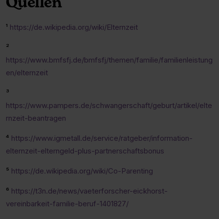
Quellen
¹
https://de.wikipedia.org/wiki/Elternzeit
²
https://www.bmfsfj.de/bmfsfj/themen/familie/familienleistung
en/elternzeit
³
https://www.pampers.de/schwangerschaft/geburt/artikel/elte
rnzeit-beantragen
⁴
https://www.igmetall.de/service/ratgeber/information-
elternzeit-elterngeld-plus-partnerschaftsbonus
⁵
https://de.wikipedia.org/wiki/Co-Parenting
⁶
https://t3n.de/news/vaeterforscher-eickhorst-
vereinbarkeit-familie-beruf-1401827/