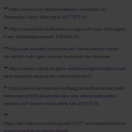
³³
https://www.test.de/Steuerklasse-wechseln-Ein-
Riesenplus-beim-Elterngeld-4577976-0/
³⁴
https://www.test.de/Bundessozialgericht-zum-Elterngeld-
Freie-Steuerklassenwahl-1787445-0/
³⁵
https://de.extraetf.com/news/etf-news/warum-frauen-
ein-drittel-mehr-geld-sparen-muessen-als-maenner
³⁶
https://www.capital.de/geld-versicherungen/mutterschaft-
wird-finanziell-abgestraft-vaterschaft-nicht
³⁷
https://www.bertelsmann-stiftung.de/de/themen/aktuelle-
meldungen/2021/juli/armutsrisiko-von-alleinerziehenden-
verharrt-auf-hohem-niveau#link-tab-201378-10
³⁸
https://de.statista.com/infografik/25377/armutsgefaehrdete-
erwerbstaetige-in-deutschland/