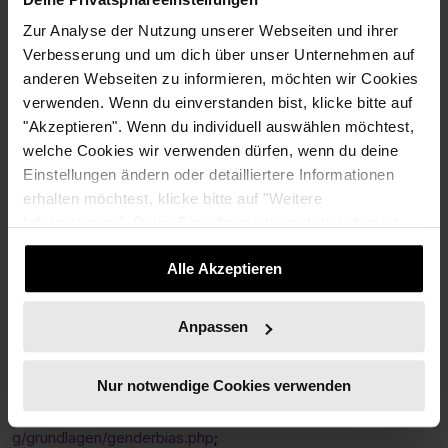
Für Unternehmen:
Zur Analyse der Nutzung unserer Webseiten und ihrer
Stellenanzeigen neutral
Verbesserung und um dich über unser Unternehmen auf
formulieren
anderen Webseiten zu informieren, möchten wir Cookies
verwenden. Wenn du einverstanden bist, klicke bitte auf
"Akzeptieren". Wenn du individuell auswählen möchtest,
Für Millionen von Menschen weltweit sind Stellenanzeigen der
welche Cookies wir verwenden dürfen, wenn du deine
erste Berührungspunkt mit potenziellen Arbeitgeber*innen
Einstellungen ändern oder detailliertere Informationen
und Unternehmen. Wer sich angesprochen fühlt und wer
erhalten möchtest, klicke bitte auf "Weitere
gegebenenfalls sogar ausgeschlossen, ist auch eine Frage
Informationen". Deine Einwilligung kannst du jederzeit
der
genderneutralen Formulierung
. Die Wortwahl der
widerrufen.
Anzeigen kann die Zusammensetzung des
Alle Akzeptieren
Bewerber*innenpools dabei erheblich beeinflussen.¹³
Quellen
Anpassen
¹
Nur notwendige Cookies verwenden
https://erwachsenenbildung.at/themen/gender_mainstreamin
g/grundlagen/genderbias.php
;