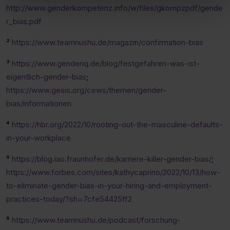
http://www.genderkompetenz.info/w/files/gkompzpdf/gende
r_bias.pdf
²
https://www.teamnushu.de/magazin/confirmation-bias
³
https://www.genderiq.de/blog/festgefahren-was-ist-
eigentlich-gender-bias
;
https://www.gesis.org/cews/themen/gender-
bias/informationen
⁴
https://hbr.org/2022/10/rooting-out-the-masculine-defaults-
in-your-workplace
⁵
https://blog.iao.fraunhofer.de/karriere-killer-gender-bias/
;
https://www.forbes.com/sites/kathycaprino/2022/10/13/how-
to-eliminate-gender-bias-in-your-hiring-and-employment-
practices-today/?sh=7cfe54425ff2
⁶
https://www.teamnushu.de/podcast/forschung-