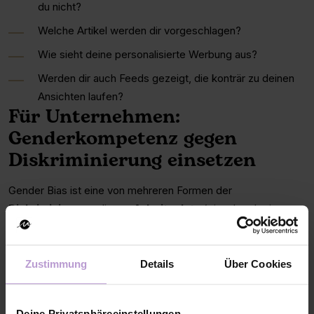
du nicht?
Welche Artikel werden dir vorgeschlagen?
Wie sieht deine personalisierte Werbung aus?
Werden dir auch Feeds gezeigt, die konträr zu deinen
Ansichten laufen?
Für Unternehmen:
Genderkompetenz gegen
Diskriminierung einsetzen
Gender Bias ist eine von mehreren Formen der
Diskriminierung
, die am
Arbeitsplatz
(einzeln oder in
Kombination) auftreten und Mitarbeitende belasten und
konkret benachteiligen können.
Genderkompetenz
auf
Führungs- und Personalentwicklungsebene ist hier eine
Zustimmung
Details
Über Cookies
wesentliche Voraussetzung für ein
diskriminierungsfreies
Arbeitsklima
.¹²
Deine Privatsphäreeinstellungen