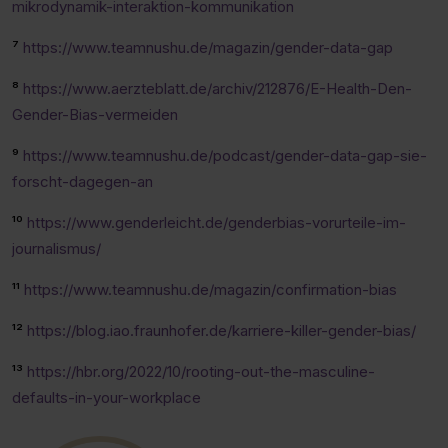
mikrodynamik-interaktion-kommunikation
⁷
https://www.teamnushu.de/magazin/gender-data-gap
⁸
https://www.aerzteblatt.de/archiv/212876/E-Health-Den-
Gender-Bias-vermeiden
⁹
https://www.teamnushu.de/podcast/gender-data-gap-sie-
forscht-dagegen-an
¹⁰
https://www.genderleicht.de/genderbias-vorurteile-im-
journalismus/
¹¹
https://www.teamnushu.de/magazin/confirmation-bias
¹²
https://blog.iao.fraunhofer.de/karriere-killer-gender-bias/
¹³
https://hbr.org/2022/10/rooting-out-the-masculine-
defaults-in-your-workplace