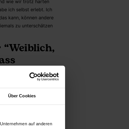
d wie wir trotz harten
 ich selbst erlebt. Ich
h das kann, können andere
niemals zu unterschätzen
 “Weiblich,
ass
t die Basis
ben sind.
Über Cookies
sein. Das klingt etwas
rrsche etwas, zum
r Unternehmen auf anderen
rsausen will.