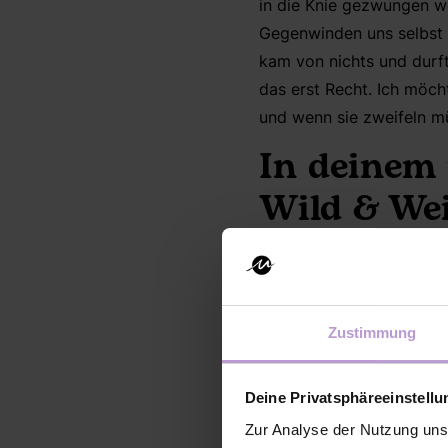
in die Knie gezwungen we
Gegenwinden uns selbst ü
kam von nichts und durft
das erst Recht. Ich möch
und wenn sie zweifeln mü
In deinem 
Wild & Wei
Selbstvert
für Erfolg 
Wie komme
Zustimmung
Es gibt einen wesentlich
Deine Privatsphäreeinstell
trivial, ist aber sehr be
Zur Analyse der Nutzung uns
Beispiel Skifahren. Das g