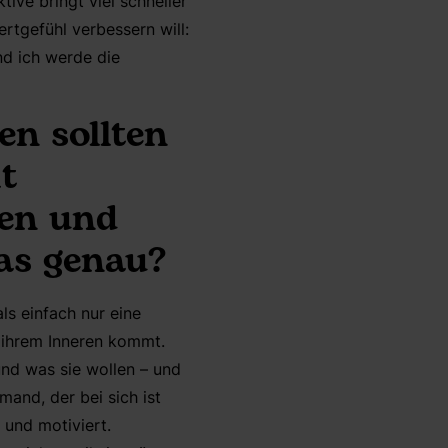
ive bringt viel schneller
rtgefühl verbessern will:
nd ich werde die
en sollten
t
len und
das genau?
ls einfach nur eine
s ihrem Inneren kommt.
und was sie wollen – und
mand, der bei sich ist
 und motiviert.