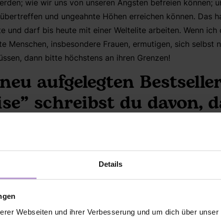
rden; wie wir uns von unseren Ängsten befreien können; un
bertreffen und ungeahnte Höhen erreichen können. Das habe
e und darf bis heute mit einer Weltelite arbeiten. Wenn ic
te Menschen, insbesondere Frauen, ermutigen, sich selbst 
ssen, dann bitte höchstens an ihren Grenzen!
neu aufgelegten Bestseller
se” schreibst du davon, d
rauen und Selbstsicherhei
und ein erfülltes Privatle
n wir dahin?
Details
en Unterschied zwischen Selbstvertrauen und Selbstbewusst
ungen
deutsam: Selbstvertrauen bedeutet: “ich
kann
das” – ich behe
erer Webseiten und ihrer Verbesserung und um dich über unse
ibt mir Selbstsicherheit, wenn ich eine schwarze Piste runte