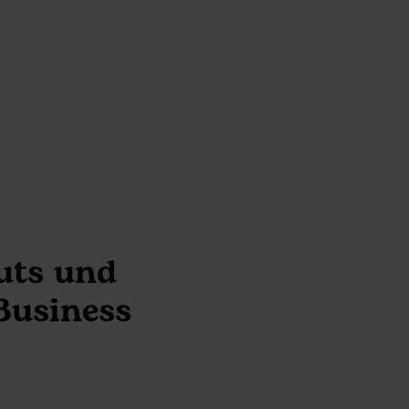
tuts und
Business