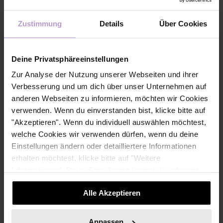
Mode.
Verstehst du dich als
Zustimmung
Details
Über Cookies
Feministin?
Na klar!
Deine Privatsphäreeinstellungen
Zur Analyse der Nutzung unserer Webseiten und ihrer
“Für uns stand beim Generationswechsel im
Verbesserung und um dich über unser Unternehmen auf
Familienunternehmen früh fest: Das machen wir
anderen Webseiten zu informieren, möchten wir Cookies
besser nicht ohne fremde Hilfe. Fast zehn Jahre
verwenden. Wenn du einverstanden bist, klicke bitte auf
bevor wir Co-CEOs wurden, haben wir uns
"Akzeptieren". Wenn du individuell auswählen möchtest,
deshalb als Familie dazu entschieden, ein
welche Cookies wir verwenden dürfen, wenn du deine
Übergabe-Coaching zu machen.”
Einstellungen ändern oder detailliertere Informationen
erhalten möchtest, klicke bitte auf "Weitere
Welche drei Tipps hast du für
Informationen". Deine Einwilligung kannst du jederzeit
nushus, die ein
widerrufen.
Familienunternehmen
Alle Akzeptieren
weiterführen möchten?
Anpassen