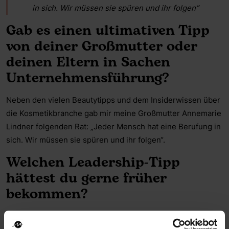
in sich. Wir müssen sie spüren und ihr folgen”
Gab es einen ultimativen Tipp
von deiner Großmutter oder
deinen Eltern in Sachen
Unternehmensführung?
Neben den vielen Beautytipps und dem Insiderwissen über
die Kosmetikbranche gab mir meine Großmutter Annemarie
Lindner folgenden Rat: „Jeder Mensch hat eine Berufung in
sich. Wir müssen sie spüren und ihr folgen“.
Welchen Leadership-Tipp
hättest du gerne früher
bekommen?
Folge deinem Herzen und nicht der neuesten Management-