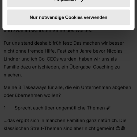
Generationswechsel in Familienunternehmen sind vor
allem eins: sehr kräftezehrend für alle Beteiligten und eine
Nur notwendige Cookies verwenden
Unternehmensübergabe ist für alle Beteiligten bewegend –
und zwar im wahrsten Sinne des Wortes.
Für uns stand deshalb früh fest: Das machen wir besser
nicht ohne fremde Hilfe. Fast zehn Jahre bevor Nicolas
Lindner und ich Co-CEOs wurden, haben wir uns als
Familie dazu entschieden, ein Übergabe-Coaching zu
machen.
Meine 3 Takeaways für alle, die ein Unternehmen abgeben
oder übernehmen wollen?
Sprecht auch über ungemütliche Themen 🧨
…das ergibt sich in manchen Familien ganz natürlich. Die
klassischen Streit-Themen sind aber nicht gemeint 😉😅