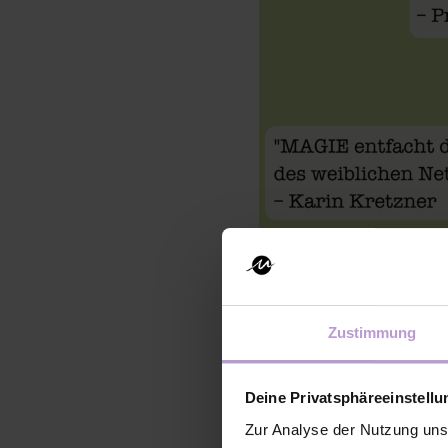
Mache di
Zustimmung
The bigg
Deine Privatsphäreeinstell
Zur Analyse der Nutzung uns
Ein großer Dank geht rau