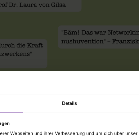
r ein Bild von der Mag
Details
est thank you!
ungen
erer Webseiten und ihrer Verbesserung und um dich über unse
s an alle Speaker*innen und Impulsgeber*innen, die dieses