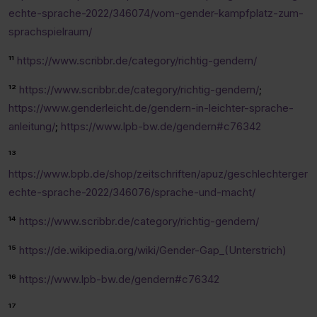
echte-sprache-2022/346074/vom-gender-kampfplatz-zum-
sprachspielraum/
¹¹
https://www.scribbr.de/category/richtig-gendern/
¹²
https://www.scribbr.de/category/richtig-gendern/
;
https://www.genderleicht.de/gendern-in-leichter-sprache-
anleitung/
;
https://www.lpb-bw.de/gendern#c76342
¹³
https://www.bpb.de/shop/zeitschriften/apuz/geschlechterger
echte-sprache-2022/346076/sprache-und-macht/
¹⁴
https://www.scribbr.de/category/richtig-gendern/
¹⁵
https://de.wikipedia.org/wiki/Gender-Gap_(Unterstrich)
¹⁶
https://www.lpb-bw.de/gendern#c76342
¹⁷