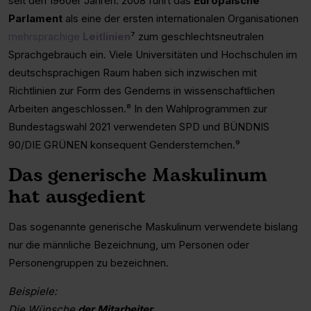
seit den 1960er Jahren. 2008 führt das
Europäische
Parlament
als eine der ersten internationalen Organisationen
mehrsprachige
Leitlinien
⁷ zum geschlechtsneutralen
Sprachgebrauch ein. Viele Universitäten und Hochschulen im
deutschsprachigen Raum haben sich inzwischen mit
Richtlinien zur Form des Genderns in wissenschaftlichen
Arbeiten angeschlossen.⁸ In den Wahlprogrammen zur
Bundestagswahl 2021 verwendeten SPD und BÜNDNIS
90/DIE GRÜNEN konsequent Gendersternchen.⁹
Das generische Maskulinum
hat ausgedient
Das sogenannte generische Maskulinum verwendete bislang
nur die männliche Bezeichnung, um Personen oder
Personengruppen zu bezeichnen.
Beispiele:
Die Wünsche
der Mitarbeiter