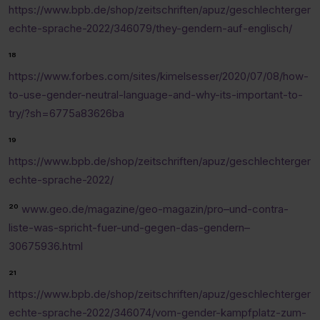
https://www.bpb.de/shop/zeitschriften/apuz/geschlechterger
echte-sprache-2022/346079/they-gendern-auf-englisch/
¹⁸
https://www.forbes.com/sites/kimelsesser/2020/07/08/how-
to-use-gender-neutral-language-and-why-its-important-to-
try/?sh=6775a83626ba
¹⁹
https://www.bpb.de/shop/zeitschriften/apuz/geschlechterger
echte-sprache-2022/
²⁰
www.geo.de/magazine/geo-magazin/pro–und-contra-
liste-was-spricht-fuer-und-gegen-das-gendern–
30675936.html
²¹
https://www.bpb.de/shop/zeitschriften/apuz/geschlechterger
echte-sprache-2022/346074/vom-gender-kampfplatz-zum-