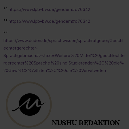
²⁶
https://www.lpb-bw.de/gendern#c76342
²⁷
https://www.lpb-bw.de/gendern#c76342
²⁸
https://www.duden.de/sprachwissen/sprachratgeber/Geschl
echtergerechter-
Sprachgebrauch#:~:text=Weitere%20Mittel%20geschlechte
rgerechter%20Sprache%20sind,Studierenden%2C%20die%
20Gew%C3%A4hlten%2C%20die%20Verwitweten
NUSHU REDAKTION