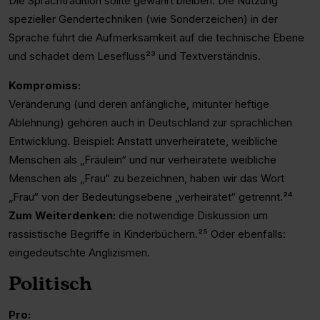
Die Sprachtradition sollte gewahrt bleiben. Die Nutzung
spezieller Gendertechniken (wie Sonderzeichen) in der
Sprache führt die Aufmerksamkeit auf die technische Ebene
und schadet dem Lesefluss²³ und Textverständnis.
Kompromiss:
Veränderung (und deren anfängliche, mitunter heftige
Ablehnung) gehören auch in Deutschland zur sprachlichen
Entwicklung. Beispiel: Anstatt unverheiratete, weibliche
Menschen als „Fräulein“ und nur verheiratete weibliche
Menschen als „Frau“ zu bezeichnen, haben wir das Wort
„Frau“ von der Bedeutungsebene „verheiratet“ getrennt.²⁴
Zum Weiterdenken:
die notwendige Diskussion um
rassistische Begriffe in Kinderbüchern.²⁵ Oder ebenfalls:
eingedeutschte Anglizismen.
Politisch
Pro: