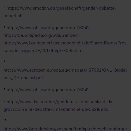
⁵
https://www.emotion.de/gesellschaft/gender-debatte-
ueberholt
⁶
https://www.lpb-bw.de/gendern#c76341
;
https://de.wikipedia.org/wiki/Gendern
;
https://www.bundesverfassungsgericht.de/SharedDocs/Pres
semitteilungen/DE/2017/bvg17-095.html
⁷
https://www.europarl.europa.eu/cmsdata/187092/GNL_Guideli
nes_DE-original.pdf
⁸
https://www.lpb-bw.de/gendern#c76341
⁹
https://www.dw.com/de/gendern-in-deutschland-die-
gro%C3%9Fe-debatte-ums-sternchen/a-58218933
¹⁰
https://www.bpb.de/shop/zeitschriften/apuz/geschlechterger