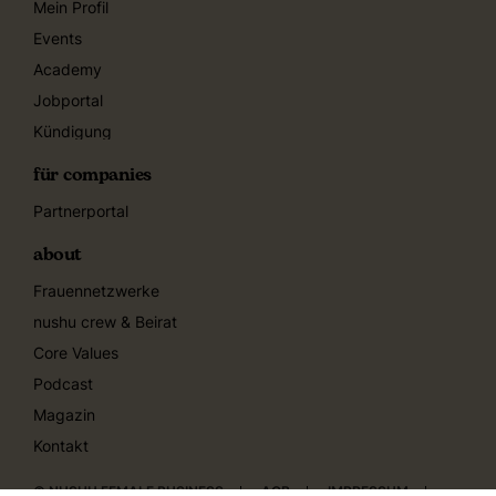
Mein Profil
Events
Academy
Jobportal
Kündigung
für companies
Partnerportal
about
Frauennetzwerke
nushu crew & Beirat
Core Values
Podcast
Magazin
Kontakt
© NUSHU FEMALE BUSINESS
AGB
IMPRESSUM