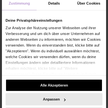
Zustimmung
Details
Über Cookies
Netzwerke, die man hat, zu pflegen und zu hegen. (…) Weil
wir brauchen Netzwerke, die uns auffangen, gerade wenn
wir Stress haben.“
Deine Privatsphäreeinstellungen
Ob im All oder im Alltag – starke Verbindungen machen den
Zur Analyse der Nutzung unserer Webseiten und ihrer
Unterschied.
Verbesserung und um dich über unser Unternehmen auf
Neugierig bleiben
anderen Webseiten zu informieren, möchten wir Cookies
verwenden. Wenn du einverstanden bist, klicke bitte auf
"Akzeptieren". Wenn du individuell auswählen möchtest,
Am Ende des Gesprächs bringt Isabella ihre Haltung auf
welche Cookies wir verwenden dürfen, wenn du deine
den Punkt:
Einstellungen ändern oder detailliertere Informationen
„Hör nie auf, neugierig zu sein. Wenn man sich die Freude
erhalten möchtest, klicke bitte auf "Weitere
am neu entdecken bewahrt, dann kann man einfach neue
Informationen". Deine Einwilligung kannst du jederzeit
Wege gehen, neue Dinge ausprobieren, neue Challenges
widerrufen.
aufnehmen.“
Alle Akzeptieren
In der neuen Podcastfolge erfahrt ihr:
Anpassen
💡 Warum Probleme im All und im Alltag dasselbe Prinzip