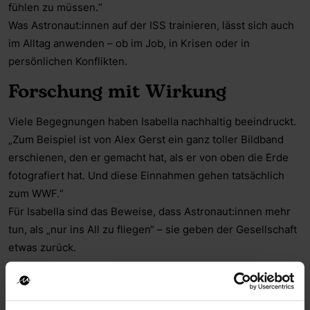
fühlen zu müssen.“
Was Astronaut:innen auf der ISS trainieren, lässt sich auch
im Alltag anwenden – ob im Job, in Krisen oder in
persönlichen Konflikten.
Forschung mit Wirkung
Viele Begegnungen haben Isabella nachhaltig beeindruckt.
„Zum Beispiel ist von Alex Gerst ein ganz toller Bildband
erschienen, den er gemacht hat, als er von oben die Erde
fotografiert hat. Und diese Einnahmen gehen tatsächlich
zum WWF.“
Für Isabella sind das Beweise, dass Astronaut:innen mehr
tun, als „nur ins All zu fliegen“ – sie geben der Gesellschaft
etwas zurück.
Netzwerke, die tragen
„Es ist einfach super super wichtig, die persönlichen