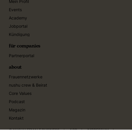
Mein Profil
Events
Academy
Jobportal
Kündigung
für companies
Partnerportal
about
Frauennetzwerke
nushu crew & Beirat
Core Values
Podcast
Magazin
Kontakt
© NUSHU FEMALE BUSINESS
AGB
IMPRESSUM