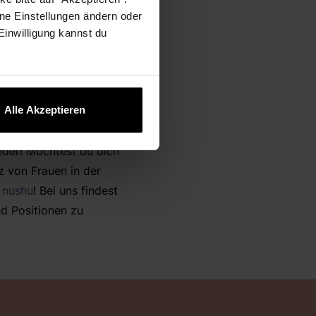
ne Einstellungen ändern oder
 Einwilligung kannst du
Alle Akzeptieren
eder! Möchtest du dich
z von Frauen in der
 nushu
! Bei uns findest
nd Positionen zu