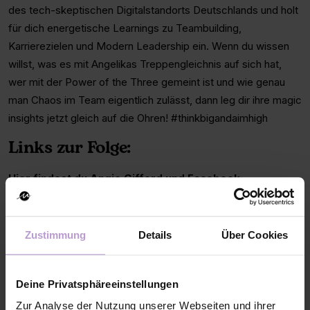
des tech-skeptischen Digitalstandorts Deutschlands und holt
für dich energetische Learnings zu Teambuilding,
Karrierezielen und Modern Leadership ein. Wenn du wissen
willst, was es mit Angelikas Treppengleichnis auf sich hat,
wer mit der Power of the Three gemeint ist und wie genau
man Chaos im Team eigentlich zulässt, dann leg dir ihre magic
insights jetzt gleich auf die Ohren! #thinkbigandaimhigh
Links zur Folge:
Hier findest du Angie Gifford und Facebook:
https://www.linkedin.com/in/angelika-angie-gifford-
3921a81a/
Zustimmung
Details
Über Cookies
https://www.facebook.com/
Dir gefällt der nushu podcast? Dann abonniere ihn und lass
Deine Privatsphäreeinstellungen
uns eine 5-Sterne-Bewertung oder eine Rezension da
Zur Analyse der Nutzung unserer Webseiten und ihrer