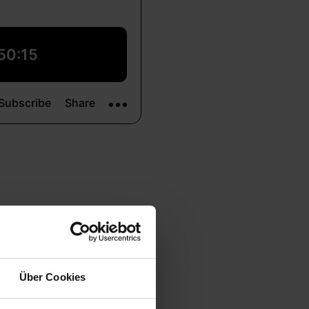
 Dr. Anabel Ternès zu
rung. Sie appelliert
Über Cookies
n in Richtung Green
ernehmen – im Sinne