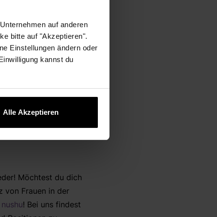
r Unternehmen auf anderen
e bitte auf "Akzeptieren".
nsprüche ändern
ne Einstellungen ändern oder
 Einwilligung kannst du
Alle Akzeptieren
eder! Möchtest du dich
z von Frauen in der
 nushu
! Bei uns findest