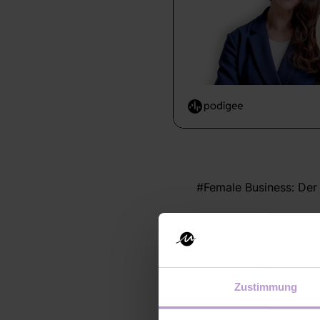
#Female Business: Der
Nachhaltig führen = Z
In dieser Podcastfolge
Gast. Anabel ist eine d
Zustimmung
eindringlich an alle, 
Leadership. Nachhalti