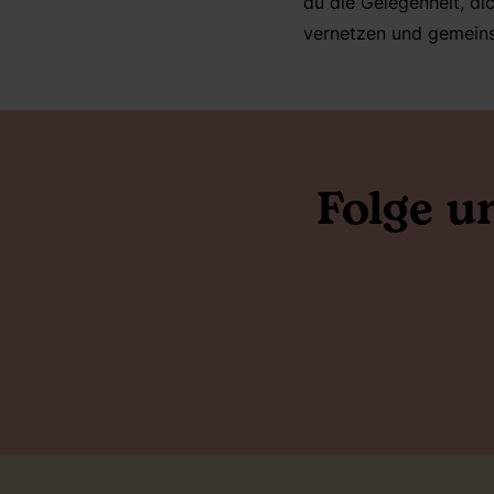
du die Gelegenheit, di
vernetzen und gemein
Folge u