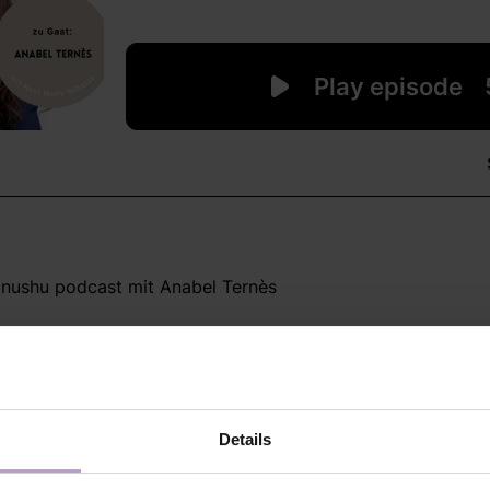
 nushu podcast mit Anabel Ternès
ukunft gewinnen!
 hat nushu gründerin und Podcast-Host Melly Schütze Prof.
er führenden Köpfe im Bereich Nachhaltigkeit und Digitalisie
Details
die in irgendeiner Form mit Führung zu tun haben, umzudenke
ge Lösungen zu suchen und dauerhaft Verantwortung zu üb