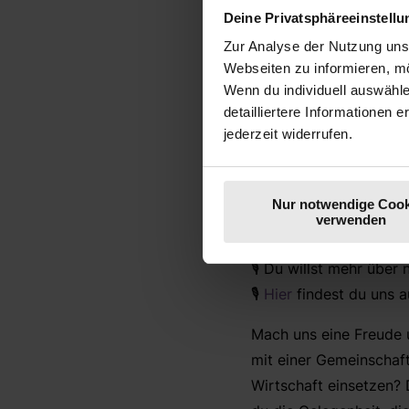
Deine Privatsphäreeinstell
von Ressourcenorienti
Zur Analyse der Nutzung uns
Webseiten zu informieren, mö
Außerdem sprechen die
Wenn du individuell auswähl
müssen und wieso die 
detailliertere Informationen 
jederzeit widerrufen.
All das und noch viele
Noch mehr Insights wan
Nur notwendige Cook
verwenden
🎙️
Hier
findest du alle 
🎙️ Du willst mehr übe
🎙️
Hier
findest du uns a
Mach uns eine Freude 
mit einer Gemeinschaft
Wirtschaft einsetzen?