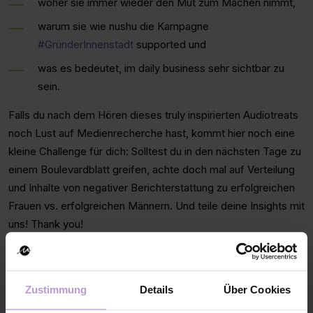
woher sie immer wieder den Mut zum Machen nimmt,
warum sie wie nushu die Kampagne
#GründerInnenstadt
supported und
was es bedeutet, im daily business sehr sichtbar zu
sein.
Falls du nach dem Hören dieses truly inspirierten Audiotreats
noch Lust auf Medienrecherche hast, kommt hier noch eine
kleine Challenge für dich: Solltest du in den nächsten Tage zu
einem Boulevardblatt greifen, achte doch mal auf Verteilung
und Inhalte von negativer Berichterstattung zu erfolgreichen
Frauen vs. erfolgreichen Männern. Und teile deine Insights mit
uns! Thank you!
Dir gefällt der nushu podcast? Dann abonniere ihn und lass
uns eine 5-Sterne-Bewertung oder eine Rezension da
Verbesserungsvorschläge bitte an
podcast@teamnushu.de
.
Zustimmung
Details
Über Cookies
Danke!