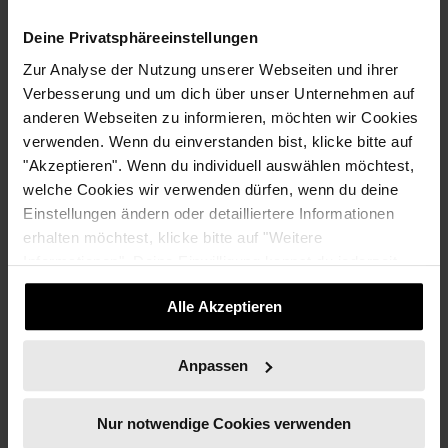
Diese Folge könnte dich auch
Deine Privatsphäreeinstellungen
interessieren
Zur Analyse der Nutzung unserer Webseiten und ihrer
Verbesserung und um dich über unser Unternehmen auf
How to change the world in pictures – So geht
anderen Webseiten zu informieren, möchten wir Cookies
Surfeminism mit Loyalsea
verwenden. Wenn du einverstanden bist, klicke bitte auf
"Akzeptieren". Wenn du individuell auswählen möchtest,
Empowerment durch Kapital: Social Business Gründerin
welche Cookies wir verwenden dürfen, wenn du deine
Sara Nuru
Einstellungen ändern oder detailliertere Informationen
erhalten möchtest, klicke bitte auf "Weitere
Informationen". Deine Einwilligung kannst du jederzeit
widerrufen.
Alle Akzeptieren
NUSHU REDAKTION
Anpassen
Nur notwendige Cookies verwenden