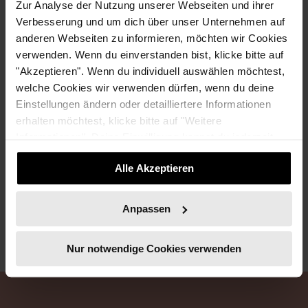
Zur Analyse der Nutzung unserer Webseiten und ihrer
Expertin Vanessa Grube
Verbesserung und um dich über unser Unternehmen auf
Female Financial Empowerment! Was es mit dem
anderen Webseiten zu informieren, möchten wir Cookies
Gender Pension Gap auf sich hat
verwenden. Wenn du einverstanden bist, klicke bitte auf
"Akzeptieren". Wenn du individuell auswählen möchtest,
welche Cookies wir verwenden dürfen, wenn du deine
Einstellungen ändern oder detailliertere Informationen
erhalten möchtest, klicke bitte auf "Weitere
Informationen". Deine Einwilligung kannst du jederzeit
widerrufen.
NUSHU REDAKTION
Alle Akzeptieren
Anpassen
Nur notwendige Cookies verwenden