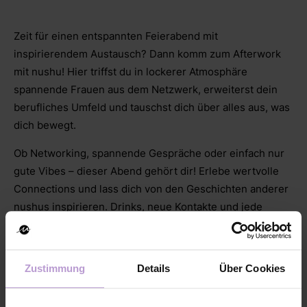
Zeit für einen entspannten Feierabend mit
inspirierendem Austausch? Dann komm zum Afterwork
mit nushu! Hier triffst du in lockerer Atmosphäre
spannende Frauen aus dem Netzwerk, erweiterst dein
berufliches Umfeld und tauschst dich über alles aus, was
dich bewegt.
Ob Networking, spannende Gespräche oder einfach nur
gute Vibes – dieser Abend gehört dir! Erlebe wertvolle
Connections und lass dich von den Geschichten anderer
nushus inspirieren. Drinks, neue Kontakte und jede
Menge Inspiration erwarten dich!
Zustimmung
Details
Über Cookies