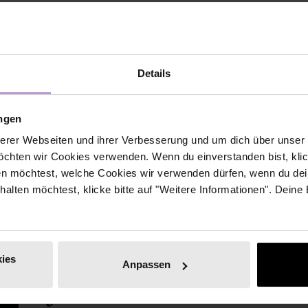
rten zählen, sondern gute Fragen.
USP im KI-Zeitalter: Was früher zweitrangig war – echtes Zu
ute unverzichtbar. Zeig dich, sei ansprechbar, hör wirklich 
Details
eation: Moderne Führung schafft Räume zur Beteiligung. M
ungen
lten. Die besten Leader:innen liefern nicht Lösungen – son
erer Webseiten und ihrer Verbesserung und um dich über unse
chten wir Cookies verwenden. Wenn du einverstanden bist, klick
en möchtest, welche Cookies wir verwenden dürfen, wenn du dei
erhalten möchtest, klicke bitte auf "Weitere Informationen". Deine
Expertin:
ies
Anpassen
Sylvia Tantzen