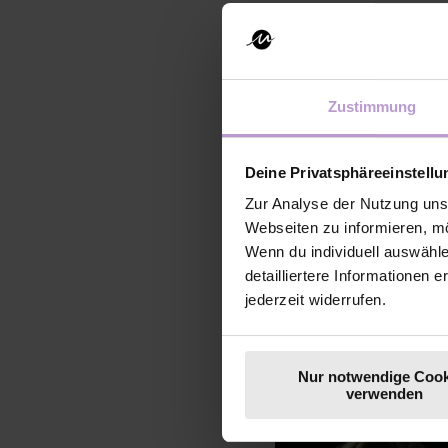
Meetings. Nicht Antwo
💜 Menschlichkeit als 
Nähe, Präsenz – ist he
Zustimmung
keine KI.
💜 Führen durch Co-Kr
Deine Privatsphäreeinstell
mitdenken und mitgesta
Zur Analyse der Nutzung uns
Webseiten zu informieren, mö
Wenn du individuell auswähl
detailliertere Informationen 
jederzeit widerrufen.
Unsere 
Nur notwendige Cook
verwenden