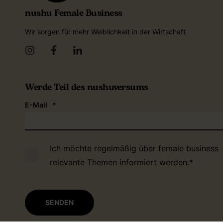
nushu Female Business
Wir sorgen für mehr Weiblichkeit in der Wirtschaft
Werde Teil des nushuversums
E-Mail
*
Ich möchte regelmäßig über female business
relevante Themen informiert werden.
*