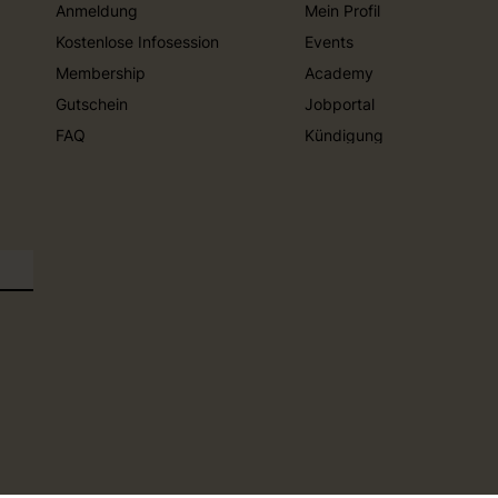
Anmeldung
Mein Profil
Kostenlose Infosession
Events
Membership
Academy
Gutschein
Jobportal
FAQ
Kündigung