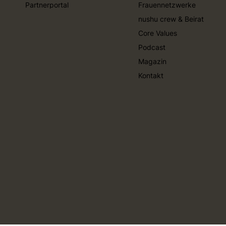
Partnerportal
Frauennetzwerke
nushu crew & Beirat
Core Values
Podcast
Magazin
Kontakt