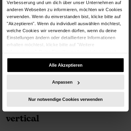
Verbesserung und um dich über unser Unternehmen auf
menschenzentrierte
anderen Webseiten zu informieren, möchten wir Cookies
Designlösungen und
verwenden. Wenn du einverstanden bist, klicke bitte auf
konzipiert Usabilty-Tests.
"Akzeptieren". Wenn du individuell auswählen möchtest,
welche Cookies wir verwenden dürfen, wenn du deine
Daria ist Coach für feministische Finanzen und möchte
Einstellungen ändern oder detailliertere Informationen
Frauen bei ihren individuellen Finanzentscheidungen
erhalten möchtest, klicke bitte auf "Weitere
begleiten.
Informationen". Deine Einwilligung kannst du jederzeit
Ihr größter Ansporn sind ihre zwei wundervollen Töchter.
widerrufen.
Alle Akzeptieren
Anpassen
Nur notwendige Cookies verwenden
Über das nushu finance
vertical