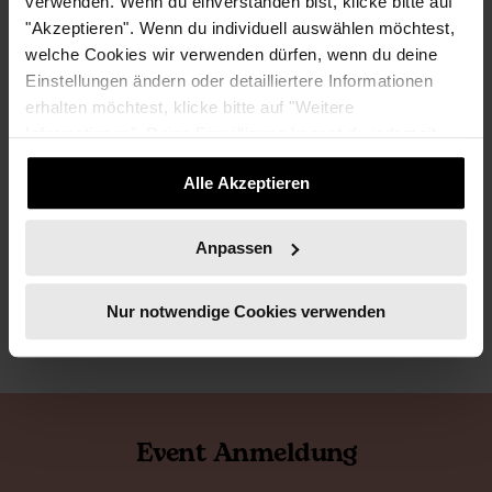
Trainerin, Business
verwenden. Wenn du einverstanden bist, klicke bitte auf
Coach und Speakerin
"Akzeptieren". Wenn du individuell auswählen möchtest,
welche Cookies wir verwenden dürfen, wenn du deine
Anne Cohrs arbeitet seit
Einstellungen ändern oder detailliertere Informationen
über 15 Jahren als
erhalten möchtest, klicke bitte auf "Weitere
Trainerin, Business Coach
Informationen". Deine Einwilligung kannst du jederzeit
und Speakerin im
widerrufen.
Alle Akzeptieren
Corporate-Umfeld. Sie ist
Co-Founderin der Happy Work Hacks und entwickelt
unter dem Dach Love Leadership praxisnahe
Anpassen
Führungsformate.
Nur notwendige Cookies verwenden
Event Anmeldung