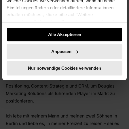
welche Cookies wir verwenden dürfen, wenn du deine
Wachstumsstrategien. Ich verbinde kreatives Denken mit
Einstellungen ändern oder detailliertere Informationen
datengetriebenen Entscheidungen und entwickle
erhalten möchtest, klicke bitte auf "Weitere
Lösungen, die sowohl Marken als auch Unternehmen
Informationen". Deine Einwilligung kannst du jederzeit
nachhaltig voranbringen.
widerrufen.
Alle Akzeptieren
Aktuell bin ich Lead B2B Growth Marketing bei Douglas
und für die Vermarktung des Retail Media Networks
Anpassen
verantwortlich. Mein Fokus liegt auf der Unterstützung
des Vertriebs und der Gewinnung neuer Kunden durch
Nur notwendige Cookies verwenden
gezielte Marketingmaßnahmen und Thought Leadership.
Dabei entwickle ich strategische Konzepte für Brand
Positioning, Content-Strategie und CRM, um Douglas
Marketing Solutions als führenden Player im Markt zu
positionieren.
Ich lebe mit meinem Mann und meinen zwei Söhnen in
Berlin und liebe es, in meiner Freizeit zu reisen – sei es