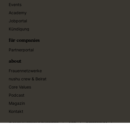
Events
Academy
Jobportal
Kündigung
für companies
Partnerportal
about
Frauennetzwerke
nushu crew & Beirat
Core Values
Podcast
Magazin
Kontakt
© NUSHU FEMALE BUSINESS
AGB
IMPRESSUM