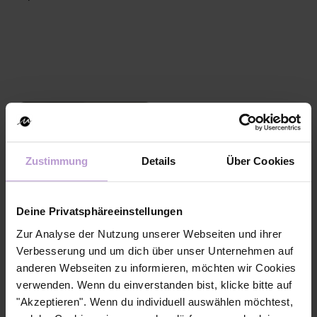
Claudia Voigt
Regional Lead Berlin
Ich bin eine erfahrene,
Zustimmung
Details
Über Cookies
generalistisch aufgestellte
Marketingexpertin aus
Deine Privatsphäreeinstellungen
Berlin mit einem
Hintergrund in B2C- und
Zur Analyse der Nutzung unserer Webseiten und ihrer
Verbesserung und um dich über unser Unternehmen auf
B2B-Marketing im Beauty-
anderen Webseiten zu informieren, möchten wir Cookies
und Lifestyle Segment. Meine Expertise liegt im digitalen
verwenden. Wenn du einverstanden bist, klicke bitte auf
Marketing, der strategischen Markenpositionierung,
"Akzeptieren". Wenn du individuell auswählen möchtest,
Content-Strategie und vertriebsnahen