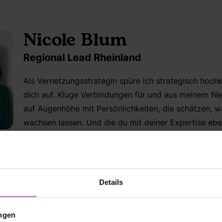
Nicole Blum
Regional Lead Rheinland
Als Vernetzungsstrategin spüre ich strategisch hochk
dich auf. Kluge Verbindungen für und aus meinem Ne
auf Augenhöhe mit Persönlichkeiten, die schätzen, wa
wachsen lassen. Und die du mit deiner Expertise eben
win ist mir wichtig.
ährung dieser Zeit. Wahres Beziehungsgold. Ich erarbeite mit
 sie mit, wo auch immer ich gerade Verbindungen stärke u
Details
 bei dem ich das Vertical für Female Founders gegründet h
e.
ungen