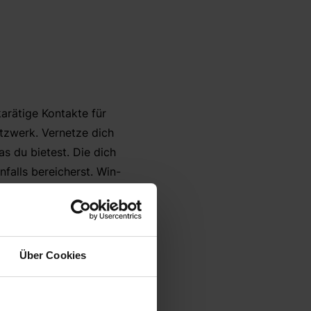
arätige Kontakte für
tzwerk. Vernetze dich
s du bietest. Die dich
falls bereicherst. Win-
 dir Botschaften mit
nd erweitere, etwa im
Über Cookies
abe und die regionale