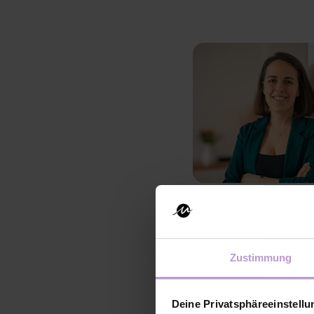
Sichtbarkeit ist die W
Strahlkraft. Und nehme
Zustimmung
Frauennetzwerk nushu,
Düsseldorf-Gruppe leit
Deine Privatsphäreeinstell