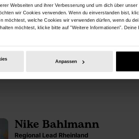
erer Webseiten und ihrer Verbesserung und um dich über unse
 ich mich dort, wo mich das Neue erwartet. Das ich erforsc
chten wir Cookies verwenden. Wenn du einverstanden bist, klick
o auf Events, Vorträgen, Business-Festivals. Damals als lang
en möchtest, welche Cookies wir verwenden dürfen, wenn du dei
beraterin im Konzern, Mittelstand, Start-up. In genau der R
erhalten möchtest, klicke bitte auf "Weitere Informationen". Deine
m welche Inhalte es auch ging: Menschen für Themen oder 
icht. Sie füreinander und ihre großartigen Ideen zu begeiste
ies
ls Netzwerk-Strategin bringe ich zusammen, was gemeinsam 
Anpassen
n berufliches Potenzial.
Nike Bahlmann
Regional Lead Rheinland