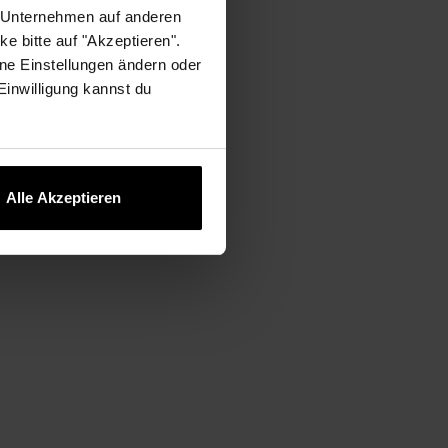
r Unternehmen auf anderen
hen, entdecken,
e bitte auf "Akzeptieren".
jährige
ne Einstellungen ändern oder
eihenfolge.
 Einwilligung kannst du
Produkte zu
rn, ist bis heute meine
noch stärker strahlt.
Alle Akzeptieren