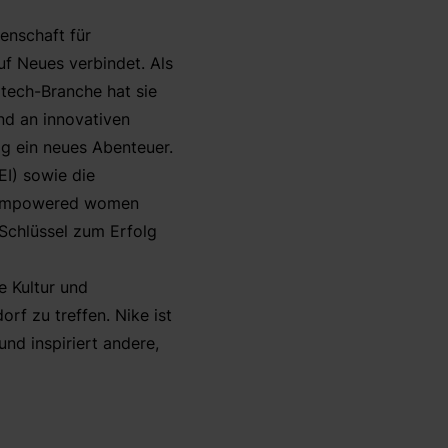
denschaft für
f Neues verbindet. Als
otech-Branche hat sie
nd an innovativen
ag ein neues Abenteuer.
EI) sowie die
 "Empowered women
Schlüssel zum Erfolg
e Kultur und
rf zu treffen. Nike ist
nd inspiriert andere,