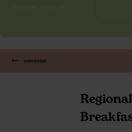
COMMUNITY MEET-UP
VORHERIGE
Regiona
Breakfa