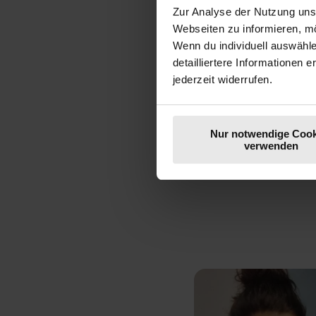
Zur Analyse der Nutzung uns
Am richtigen Ort fühle
Webseiten zu informieren, mö
mitgestalten kann. Als
Wenn du individuell auswähl
Marketingleiterin und -
detailliertere Informationen 
jederzeit widerrufen.
Wo ich auch hinkam, u
entflammen, fiel mir le
Nur notwendige Cook
große Leidenschaft. A
verwenden
Und vergolde damit dei