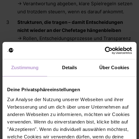
→ Verantwortung abgeben, klare Spielregeln setzen
und trotzdem steuern, wenn es darauf ankommt.
Strukturen, die tragen – damit Entscheidungen
nicht wieder an der Chefetage hängenbleiben
→ Rollen, Entscheidungsprozesse und Transparenz
– so bleibt die Verantwortung im Team.
Widerstände im Team? So holst du alle ins Boot
→ Skepsis ernst nehmen, Konflikte klären und das
Zustimmung
Details
Über Cookies
Team aktiv mitgestalten lassen.
Change-Prozess mit Plan – wie du die Veränderung
Deine Privatsphäreeinstellungen
wirklich verankerst
→ Wie du mit INQA-Coaching dafür sorgst, dass die
Zur Analyse der Nutzung unserer Webseiten und ihrer
Verbesserung und um dich über unser Unternehmen auf
neue Führungskultur auch unter Druck funktioniert.
anderen Webseiten zu informieren, möchten wir Cookies
verwenden. Wenn du einverstanden bist, klicke bitte auf
"Akzeptieren". Wenn du individuell auswählen möchtest,
welche Cookies wir verwenden dürfen, wenn du deine