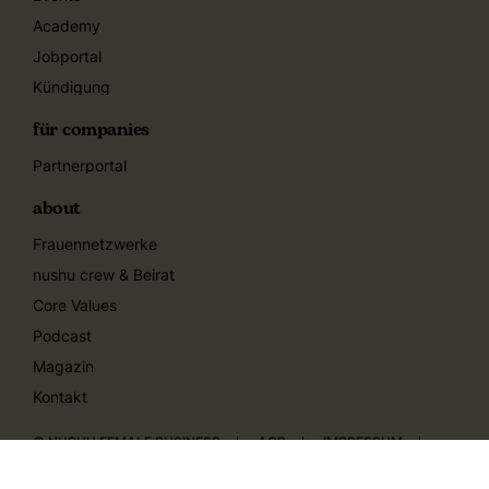
Academy
Jobportal
Kündigung
für companies
Partnerportal
about
Frauennetzwerke
nushu crew & Beirat
Core Values
Podcast
Magazin
Kontakt
© NUSHU FEMALE BUSINESS
AGB
IMPRESSUM
DATENSCHUTZERKLÄRUNG