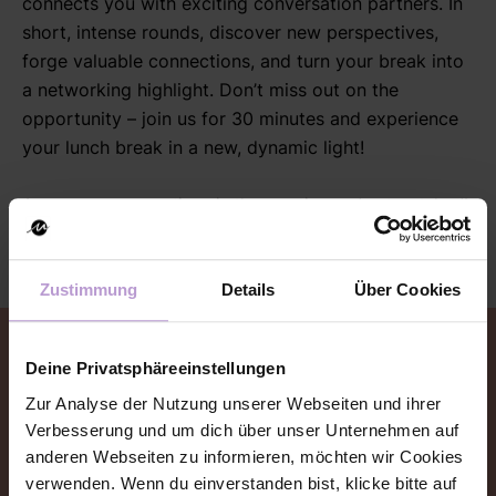
connects you with exciting conversation partners. In
short, intense rounds, discover new perspectives,
forge valuable connections, and turn your break into
a networking highlight. Don’t miss out on the
opportunity – join us for 30 minutes and experience
your lunch break in a new, dynamic light!
Answer some questions in the meeting and get matched!
Zustimmung
Details
Über Cookies
Event Anmeldung
Deine Privatsphäreeinstellungen
Zur Analyse der Nutzung unserer Webseiten und ihrer
Hier kannst du dich zu dem Event anmelden oder
Verbesserung und um dich über unser Unternehmen auf
abmelden.
anderen Webseiten zu informieren, möchten wir Cookies
verwenden. Wenn du einverstanden bist, klicke bitte auf