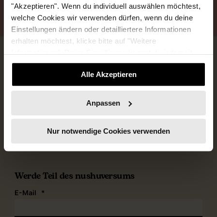
"Akzeptieren". Wenn du individuell auswählen möchtest,
ANMELDEN
ABMELDEN
welche Cookies wir verwenden dürfen, wenn du deine
Einstellungen ändern oder detailliertere Informationen
erhalten möchtest, klicke bitte auf "Weitere
Informationen". Deine Einwilligung kannst du jederzeit
widerrufen.
Alle Akzeptieren
nushu Female Business
Anpassen
Wir sorgen für mehr Weiblichkeit in der Wirtschaft
Nur notwendige Cookies verwenden
Werde Teil des nushuversums
E-Mail
*