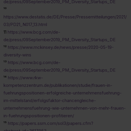
de/press/09September2019_PM_Diversity_Startups_DE
¹⁰
https://www.destatis.de/DE/Presse/Pressemitteilungen/2021/
03/PD21_N017_13.html
11
https://www.bcg.com/de-
de/press/09September2019_PM_Diversity_Startups_DE
¹²
https://www.mckinsey.de/news/presse/2020-05-19-
diversity-wins
¹³
https://www.bcg.com/de-
de/press/09September2019_PM_Diversity_Startups_DE
¹⁴
https://www.rkw-
kompetenzzentrum.de/publikationen/studie/frauen-in-
fuehrungspositionen-erfolgreiche-unternehmensfuehrung-
im-mittelstand/erfolgsfaktor-chancengleiche-
unternehmensfuehrung-wie-unternehmen-von-mehr-frauen-
in-fuehrungspositionen-profitieren/
¹⁵
https://papers.ssrn.com/sol3/papers.cfm?
abstract_id=3617953