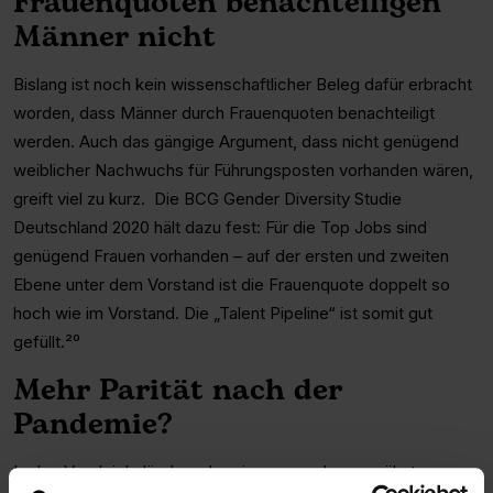
Frauenquoten benachteiligen
Männer nicht
Bislang ist noch kein wissenschaftlicher Beleg dafür erbracht
worden, dass Männer durch Frauenquoten benachteiligt
werden. Auch das gängige Argument, dass nicht genügend
weiblicher Nachwuchs für Führungsposten vorhanden wären,
greift viel zu kurz. Die BCG Gender Diversity Studie
Deutschland 2020 hält dazu fest: Für die Top Jobs sind
genügend Frauen vorhanden – auf der ersten und zweiten
Ebene unter dem Vorstand ist die Frauenquote doppelt so
hoch wie im Vorstand. Die „Talent Pipeline“ ist somit gut
gefüllt.²⁰
Mehr Parität nach der
Pandemie?
In den Vergleichsländern der eingangs schon erwähnten