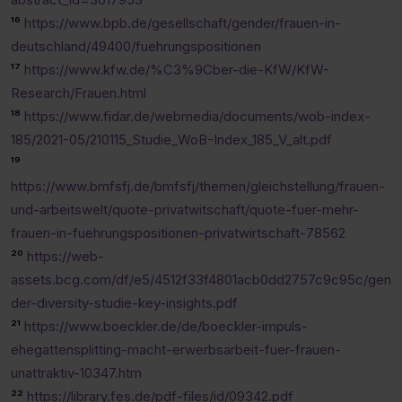
¹⁶
https://www.bpb.de/gesellschaft/gender/frauen-in-
deutschland/49400/fuehrungspositionen
¹⁷
https://www.kfw.de/%C3%9Cber-die-KfW/KfW-
Research/Frauen.html
¹⁸
https://www.fidar.de/webmedia/documents/wob-index-
185/2021-05/210115_Studie_WoB-Index_185_V_alt.pdf
¹⁹
https://www.bmfsfj.de/bmfsfj/themen/gleichstellung/frauen-
und-arbeitswelt/quote-privatwitschaft/quote-fuer-mehr-
frauen-in-fuehrungspositionen-privatwirtschaft-78562
²⁰
https://web-
assets.bcg.com/df/e5/4512f33f4801acb0dd2757c9c95c/gen
der-diversity-studie-key-insights.pdf
²¹
https://www.boeckler.de/de/boeckler-impuls-
ehegattensplitting-macht-erwerbsarbeit-fuer-frauen-
unattraktiv-10347.htm
²²
https://library.fes.de/pdf-files/id/09342.pdf