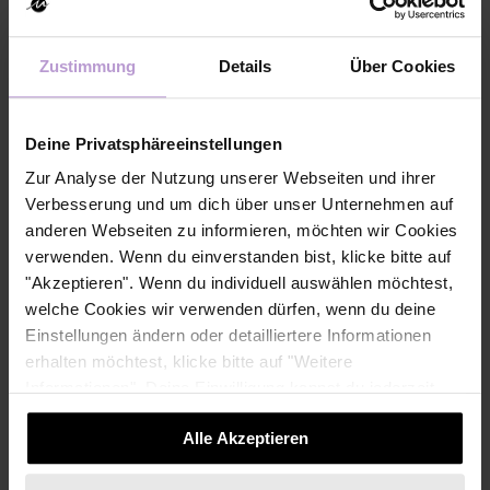
Allbright Studie, wie beispielsweise USA, Schweden,
Frankreich und Polen wurden übrigens auch während der
Pandemie kontinuierlich diversere Führungsteams aufgebaut.
Zustimmung
Details
Über Cookies
Die übrigens statistisch belegt erfolgreicher operieren.
Wie kommen mehr Frauen
Deine Privatsphäreeinstellungen
Zur Analyse der Nutzung unserer Webseiten und ihrer
in Führungspositionen?
Verbesserung und um dich über unser Unternehmen auf
anderen Webseiten zu informieren, möchten wir Cookies
Quoten allein, flexible Arbeitszeitmodelle und Vielfalt als
verwenden. Wenn du einverstanden bist, klicke bitte auf
unternehmerische Strategie reichen allerdings auf dem Weg
"Akzeptieren". Wenn du individuell auswählen möchtest,
zu mehr Frauen in die Führung nicht aus. Damit
welche Cookies wir verwenden dürfen, wenn du deine
Einstellungen ändern oder detailliertere Informationen
Führungspositionen und eigene Unternehmensgründung den
erhalten möchtest, klicke bitte auf "Weitere
Frauen in der Wirtschaft auch wirklich
chancengerecht
Informationen". Deine Einwilligung kannst du jederzeit
offenstehen, braucht es paritätische
Elternzeitmodelle
,
widerrufen.
verbesserte
Infrastrukturen der
Kinderbetreuung
und die
Alle Akzeptieren
Abschaffung
steuerlicher Fehlanreize
wie das
Ehegattensplitting.