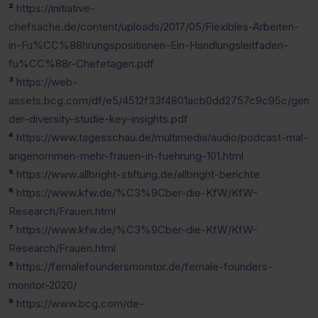
²
https://initiative-
chefsache.de/content/uploads/2017/05/Flexibles-Arbeiten-
in-Fu%CC%88hrungspositionen-Ein-Handlungsleitfaden-
fu%CC%88r-Chefetagen.pdf
³
https://web-
assets.bcg.com/df/e5/4512f33f4801acb0dd2757c9c95c/gen
der-diversity-studie-key-insights.pdf
⁴
https://www.tagesschau.de/multimedia/audio/podcast-mal-
angenommen-mehr-frauen-in-fuehrung-101.html
⁵
https://www.allbright-stiftung.de/allbright-berichte
⁶
https://www.kfw.de/%C3%9Cber-die-KfW/KfW-
Research/Frauen.html
⁷
https://www.kfw.de/%C3%9Cber-die-KfW/KfW-
Research/Frauen.html
⁸
https://femalefoundersmonitor.de/female-founders-
monitor-2020/
⁹
https://www.bcg.com/de-