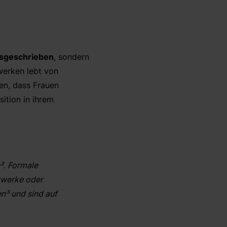
sgeschrieben
, sondern
werken lebt von
en, dass Frauen
ition in ihrem
²
.
Formale
zwerke oder
en
³
und sind auf