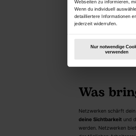
Webseiten zu informieren, mö
Wo netzwerken Men
Wenn du individuell auswähl
detailliertere Informationen 
Netzwerken
jederzeit widerrufen.
Erfolgreiches Netzwerken
Nur notwendige Cook
biete Y.
Widme dich
mit
verwenden
kultivierst du Vertrauen
Was brin
Netzwerken schärft dein p
deine Sichtbarkeit
und d
werden. Netzwerken biet