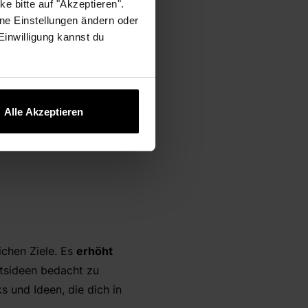
e bitte auf "Akzeptieren".
ne Einstellungen ändern oder
 Einwilligung kannst du
ehung
inzip: Ich suche X und
Alle Akzeptieren
Werte mit
ein. So
ichen Ziele. Es
erhöht
tsideen bedacht zu
ks und Ideen,
die dich in