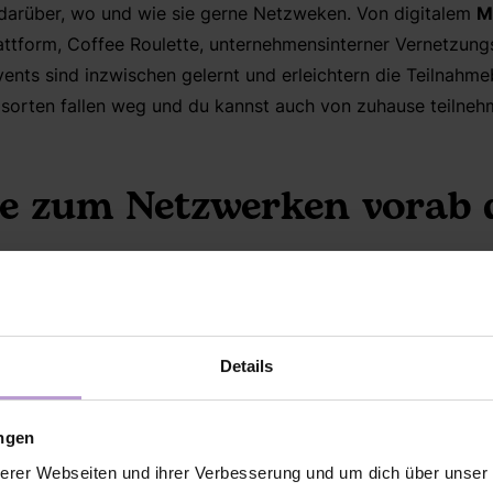
darüber, wo und wie sie gerne Netzweken. Von
digitalem
M
lattform, Coffee Roulette, unternehmensinterner Vernetzungss
vents sind inzwischen gelernt und erleichtern die
Teilnahme
gsorten fallen weg und du kannst auch von zuhause teilneh
le zum Netzwerken vorab 
ab kurz
die eigenen Ziele beim Netzwerken
⁴
zu überlegen. M
ch neue Kontakte / Austausch mit anderen erreichen?
tuelle Herausforderung lösen?
Details
sönliche oder berufliche Weiterentwicklung?
 und Ideen einbringen?
ungen
ch ins Netzwerken investieren?
erer Webseiten und ihrer Verbesserung und um dich über unse