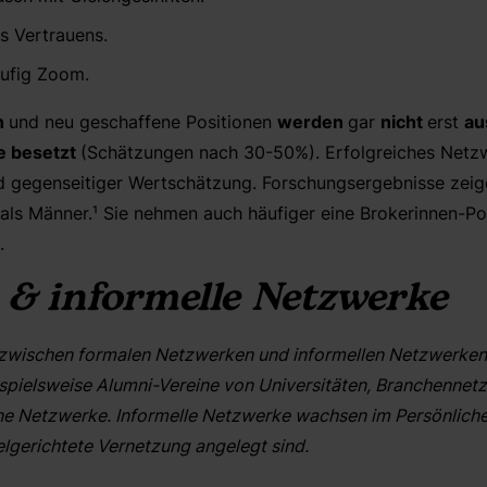
s Vertrauens.
äufig Zoom.
n
und neu geschaffene Positionen
werden
gar
nicht
erst
au
e besetzt
(Schätzungen nach 30-50%). Erfolgreiches Netz
d gegenseitiger Wertschätzung.
Forschungsergebnisse zeig
 als
Männer.¹
Sie nehmen auch häufiger eine Brokerinnen-Pos
n.
 & informelle Netzwerke
 zwischen
formalen Netzwerken und informellen Netzwerken
spielsweise
Alumni-Vereine von Universitäten,
Branchen
net
ne Netzwerke
. Informelle Netzwerke wachsen im Persönlich
elgerichtete Vernetzung angelegt sind.