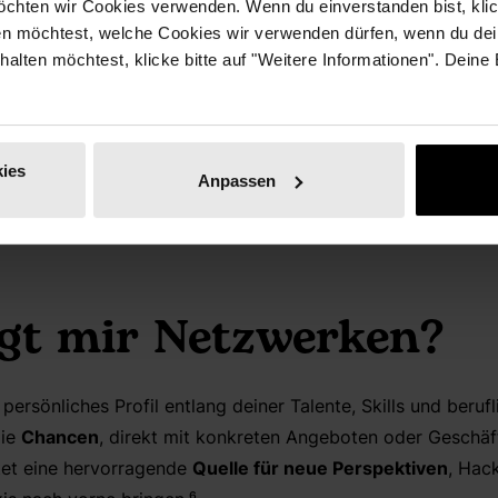
chten wir Cookies verwenden. Wenn du einverstanden bist, klick
schen aus meinem privaten / beruflichen Umfeld?
en möchtest, welche Cookies wir verwenden dürfen, wenn du dei
erhalten möchtest, klicke bitte auf "Weitere Informationen". Deine
 ist eine Austauschbezi
 basiert auf Gegenseitigkeit.
⁵
Es gleicht dem Marktplatzpr
ies
Anpassen
echtem Interesse den Ideen Anderer
und
bringe eigene 
 und Produktivität des Netzwerks deiner Wahl.
gt mir Netzwerken?
ersönliches Profil entlang deiner Talente, Skills und berufl
ie
Chancen
, direkt mit konkreten Angeboten oder Geschäf
et eine hervorragende
Quelle für neue Perspektiven
, Hac