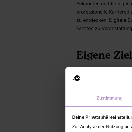
Bekannten und Kollegen 
professionelle Karrierep
zu entdecken. Digitale E
Fahrten zu Veranstaltun
Eigene Zie
Es ist sinnvoll, sich vor
Was möchte ich dur
Möchte ich eine ak
Zustimmung
Geht es mir um per
Möchte ich Themen
Deine Privatsphäreeinstell
Wieviel Zeit kann i
Zur Analyse der Nutzung uns