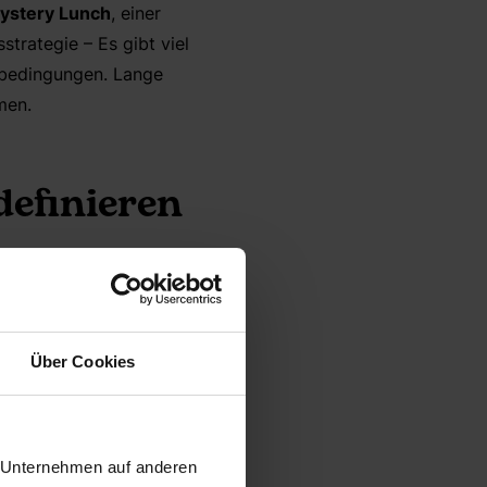
ystery Lunch
,
einer
trategie – Es gibt viel
bedingungen. Lange
men.
definieren
ögliche
Startfragen
:
Über Cookies
r Unternehmen auf anderen