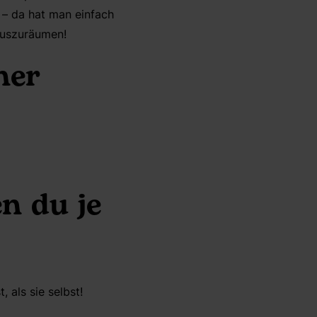
 – da hat man einfach
auszuräumen!
ner
n du je
 als sie selbst!