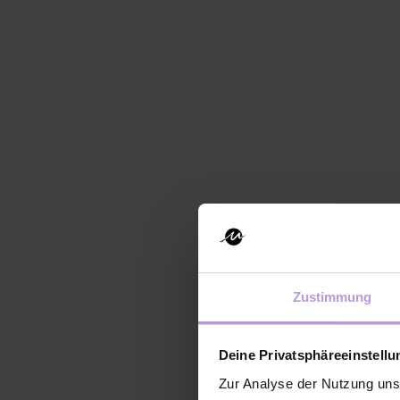
Welche F
deinem J
Zustimmung
Als Business Partner bra
Deine Privatsphäreeinstell
Denken und eine Menge 
Zur Analyse der Nutzung uns
und analytische Skills.