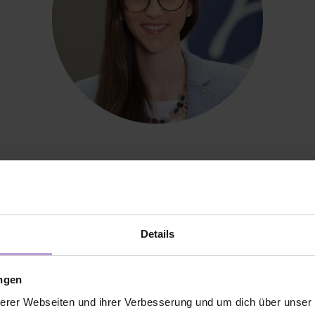
ähigkeiten brauchst d
ob am meisten?
Details
ucht man in jedem Fall Durchsetzungsfähigkeit, Analysefähig
ungen
Empathie und Überzeugungskraft. Zudem gehört zu dem 
erer Webseiten und ihrer Verbesserung und um dich über unse
 Neuerdings ist auch immer mehr Coachingkompetenz und Wi