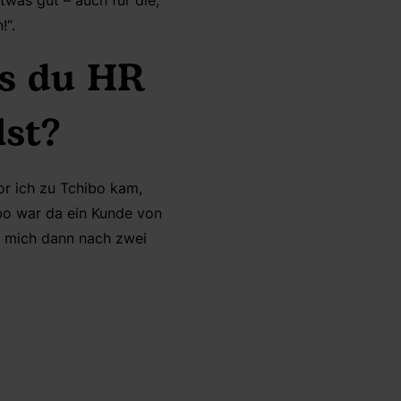
was gut – auch für die,
!“.
ss du HR
lst?
or ich zu Tchibo kam,
ibo war da ein Kunde von
h mich dann nach zwei