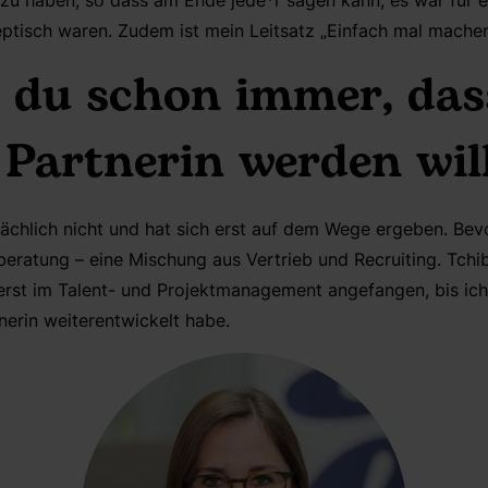
haben, so dass am Ende jede*r sagen kann, es war für et
keptisch waren. Zudem ist mein Leitsatz „Einfach mal machen
 du schon immer, da
 Partnerin werden wil
sächlich nicht und hat sich erst auf dem Wege ergeben. Bev
lberatung – eine Mischung aus Vertrieb und Recruiting. Tch
 erst im Talent- und Projektmanagement angefangen, bis ic
nerin weiterentwickelt habe.