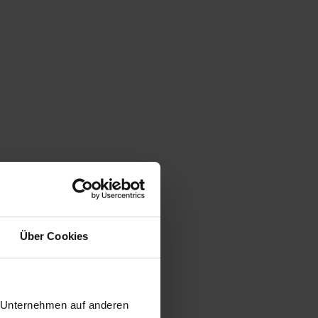
u in
Über Cookies
keit, strategisches
Job Projektmanagement
r Unternehmen auf anderen
ssen in agilen Methoden