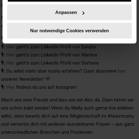
bist aber noch keine nushu? Dann werde jetzt
hier
nushu!
Anpassen
Noch mehr Insights wanted? Dann kannst du hier noch tiefer
eintauchen:
Nur notwendige Cookies verwenden
🎙️:
Hier
geht’s zum LinkedIn Profil von Inka
🎙️:
Hier
geht’s zum LinkedIn Profil von Sandra
🎙️:
Hier
geht’s zum LinkedIn Profil von Martina
🎙️:
Hier
geht’s zum LinkedIn Profil von Stefanie
🎙️: Du willst mehr über nushu erfahren? Dann abonniere
hier
unseren Newsletter! 💜
🎙️:
Hier
findest du uns auf Instagram
Mach uns eine Freude und lass uns ein Abo da. Dann hören wir
uns schon bald wieder! Wenn du Melly auch gerne live erleben
willst, dann bewirb dich auf eine Mitgliedschaft im #teamnushu
und vernetze dich mit anderen wunderbaren Frauen – aus ganz
unterschiedlichen Branchen und Positionen.