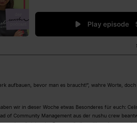
erk aufbauen, bevor man es braucht!”, wahre Worte, doch w
ben wir in dieser Woche etwas Besonderes für euch: Cel
ead of Community Management aus der nushu crew beantwo
u podcast“ einige der Fragen, die ihr, während unseres let
re kostenlose Info-Session, wo du deine noch offenen Fra