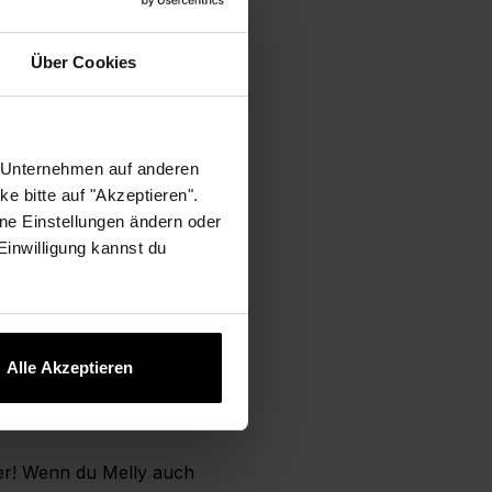
n.
, was ein starkes Netzwerk
Über Cookies
r, wie nushu unter anderem
ung und Jobsuche hilft.
r Unternehmen auf anderen
eichen, bewirb dich und
e bitte auf "Akzeptieren".
doch noch offene Themen?
ne Einstellungen ändern oder
 Einwilligung kannst du
Alle Akzeptieren
er! Wenn du Melly auch