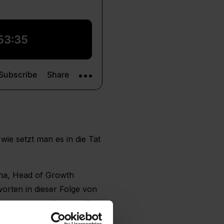
ie setzt man es in die Tat
ina, Head of Growth
rten in dieser Folge von
zten meet nushu gestellt
gen zur Membership stellen