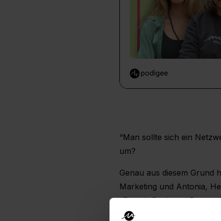
“Man sollte sich ein Netzw
um?
Genau aus diesem Grund ha
Marketing und Antonia, H
„Female Business: Der nush
habt. meet nushu ist unse