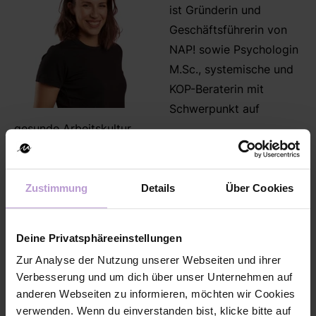
ist Gründerin und
Geschäftsführerin von
NAP! sowie Psychologin
M.Sc., systemische und
KOP-Beraterin mit
Schwerpunkt auf
gesunde Arbeitskultur.
Zustimmung
Details
Über Cookies
Deine Privatsphäreeinstellungen
Nese Oktay-
Zur Analyse der Nutzung unserer Webseiten und ihrer
Gür
Verbesserung und um dich über unser Unternehmen auf
anderen Webseiten zu informieren, möchten wir Cookies
ist Geschäftsführerin von
verwenden. Wenn du einverstanden bist, klicke bitte auf