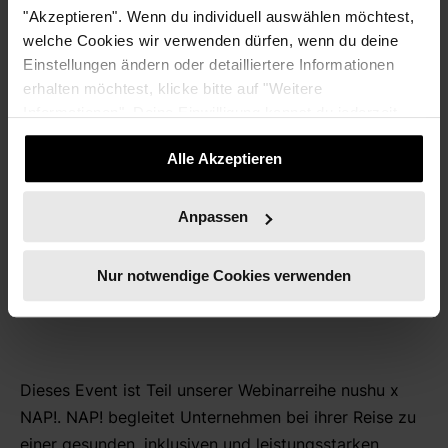
NAP!, Psychologin M.Sc.,
"Akzeptieren". Wenn du individuell auswählen möchtest,
LinkedIn-Top-Voice
welche Cookies wir verwenden dürfen, wenn du deine
„Work-Life-Balance“ und
Einstellungen ändern oder detailliertere Informationen
Kolumnistin im
erhalten möchtest, klicke bitte auf "Weitere
Handelsblatt.
Informationen". Deine Einwilligung kannst du jederzeit
widerrufen.
Mit ihrem Team aus Psychologinnen,
Alle Akzeptieren
Wirtschaftspsycholog*innen, Coaches und Berater*innen
unterstützen sie Unternehmen dabei, eine gesunde und
Anpassen
inklusive Arbeitskultur zu schaffen.
Nur notwendige Cookies verwenden
Dieses Event ist Teil unserer Webinarreihe nushu x
NAP!. NAP! begleitet Unternehmen bei ihrer Reise zu
einer gesunden, inklusiven und leistungsstarken