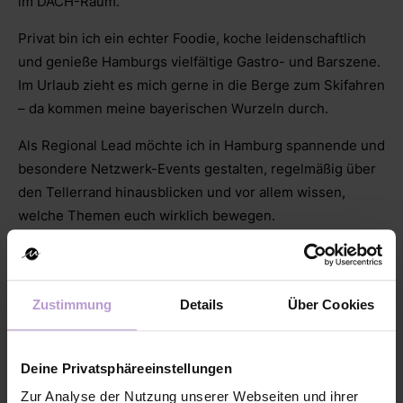
im DACH-Raum.
Privat bin ich ein echter Foodie, koche leidenschaftlich
und genieße Hamburgs vielfältige Gastro- und Barszene.
Im Urlaub zieht es mich gerne in die Berge zum Skifahren
– da kommen meine bayerischen Wurzeln durch.
Als Regional Lead möchte ich in Hamburg spannende und
besondere Netzwerk-Events gestalten, regelmäßig über
den Tellerrand hinausblicken und vor allem wissen,
welche Themen euch wirklich bewegen.
Zustimmung
Details
Über Cookies
Aline Fischer
Regional Lead Hamburg
Deine Privatsphäreeinstellungen
Ich bin Aline, geboren in
Zur Analyse der Nutzung unserer Webseiten und ihrer