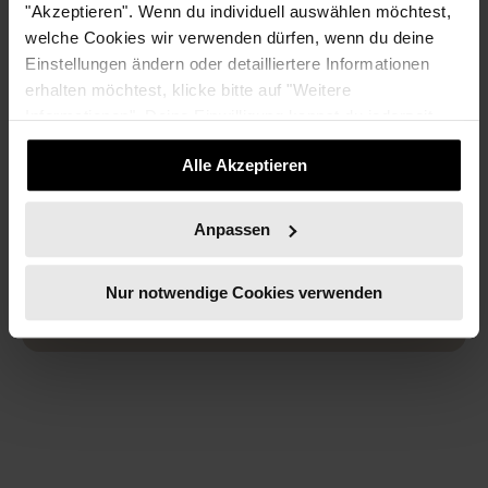
"Akzeptieren". Wenn du individuell auswählen möchtest,
welche Cookies wir verwenden dürfen, wenn du deine
NUSHU FEMALE BUSINESS
Einstellungen ändern oder detailliertere Informationen
INES Analytics und nushu female
erhalten möchtest, klicke bitte auf "Weitere
Informationen". Deine Einwilligung kannst du jederzeit
business gestalten die Wirtschaft
widerrufen.
neu
Alle Akzeptieren
Gemeinsam für mehr Fairness: INES Analytics
Anpassen
und nushu female business gestalten die ...
Nur notwendige Cookies verwenden
MEHR LESEN