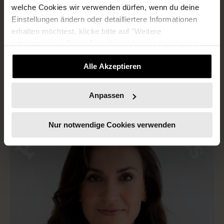
Astronauten abschauen sollten -
welche Cookies wir verwenden dürfen, wenn du deine
Einstellungen ändern oder detailliertere Informationen
mit Isabella Wiedmann
erhalten möchtest, klicke bitte auf "Weitere
Informationen". Deine Einwilligung kannst du jederzeit
widerrufen.
Alle Akzeptieren
Anpassen
Nur notwendige Cookies verwenden