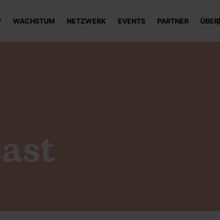
P
WACHSTUM
NETZWERK
EVENTS
PARTNER
ÜBER
ast